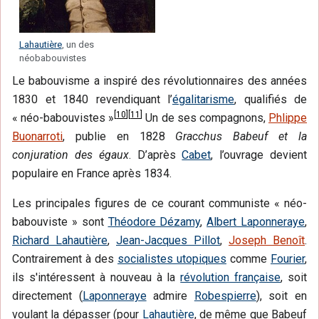
Lahautière
, un des
néobabouvistes
Le babouvisme a inspiré des révolutionnaires des années
1830 et 1840 revendiquant l’
égalitarisme
, qualifiés de
[
10
]
[
11
]
« néo-babouvistes »
Un de ses compagnons,
Phlippe
Buonarroti
, publie en 1828
Gracchus Babeuf et la
conjuration des égaux
. D’après
Cabet
, l’ouvrage devient
populaire en France après 1834.
Les principales figures de ce courant communiste « néo-
babouviste » sont
Théodore Dézamy
,
Albert Laponneraye
,
Richard Lahautière
,
Jean-Jacques Pillot
,
Joseph Benoît
.
Contrairement à des
socialistes utopiques
comme
Fourier
,
ils s'intéressent à nouveau à la
révolution française
, soit
directement (
Laponneraye
admire
Robespierre
), soit en
voulant la dépasser (pour
Lahautière
, de même que Babeuf