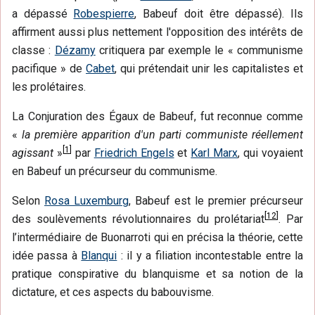
a dépassé
Robespierre
, Babeuf doit être dépassé). Ils
affirment aussi plus nettement l'opposition des intérêts de
classe :
Dézamy
critiquera par exemple le « communisme
pacifique » de
Cabet
, qui prétendait unir les capitalistes et
les prolétaires.
La Conjuration des Égaux de Babeuf, fut reconnue comme
«
la première apparition d'un parti communiste réellement
[
1
]
agissant
»
par
Friedrich Engels
et
Karl Marx
, qui voyaient
en Babeuf un précurseur du communisme.
Selon
Rosa Luxemburg
, Babeuf est le premier précurseur
[
12
]
des soulèvements révolutionnaires du prolétariat
. Par
l’intermédiaire de Buonarroti qui en précisa la théorie, cette
idée passa à
Blanqui
: il y a filiation incontestable entre la
pratique conspirative du blanquisme et sa notion de la
dictature, et ces aspects du babouvisme.