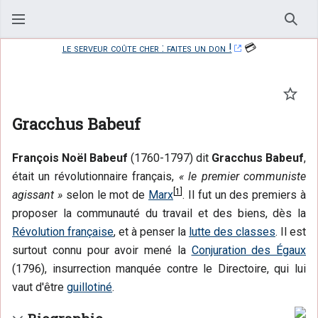
Rech
le serveur coûte cher : faites un don !
💳
Suivr
Gracchus Babeuf
François Noël Babeuf
(1760-1797) dit
Gracchus Babeuf
,
était un révolutionnaire français,
« le premier communiste
[
1
]
agissant »
selon le mot de
Marx
. Il fut un des premiers à
proposer la communauté du travail et des biens, dès la
Révolution française
, et à penser la
lutte des classes
. Il est
surtout connu pour avoir mené la
Conjuration des Égaux
(1796), insurrection manquée contre le Directoire, qui lui
vaut d'être
guillotiné
.