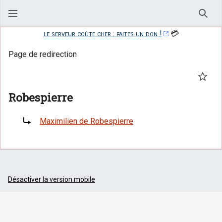
Rech
le serveur coûte cher : faites un don !
💳
Page de redirection
Suivr
Robespierre
Rediriger vers :
Maximilien de Robespierre
Désactiver la version mobile