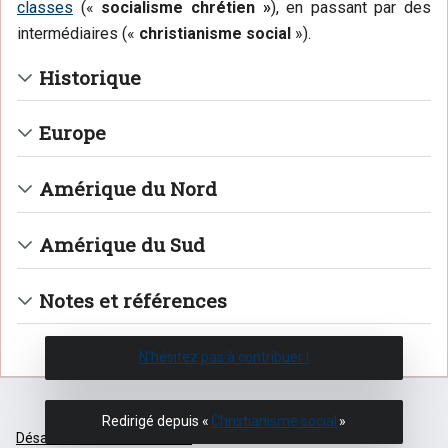
classes
(«
socialisme chrétien »
), en passant par des
intermédiaires («
christianisme social
»).
Historique
Europe
Amérique du Nord
Amérique du Sud
Notes et références
N'hésitez pas à contribuer !
Redirigé depuis «
Christianisme social
»
Désactiver la version mobile