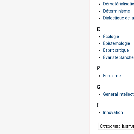
Dématérialisati
Déterminisme
Dialectique de l
E
Écologie
Épistémologie
Esprit critique
Évariste Sanche
F
Fordisme
G
General intellect
I
Innovation
Catégories
:
Institu