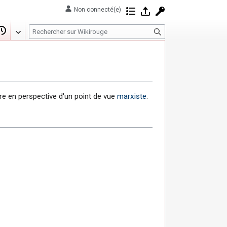
Non connecté(e)
Contributions
Se connecter
Demander un com
R
er
Wikicode
Historique
e
c
h
e
r
ttre en perspective d'un point de vue
marxiste
.
c
h
e
r