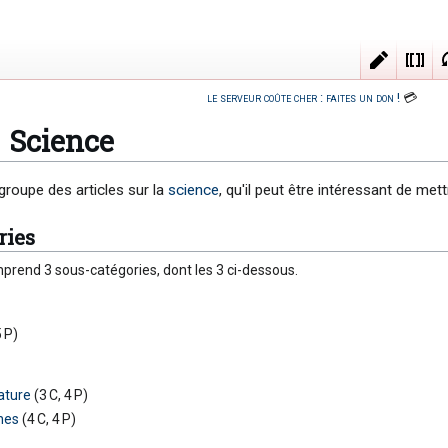
Modifi
le serveur coûte cher : faites un don !
💳
Science
groupe des articles sur la
science
, qu'il peut être intéressant de me
ries
prend 3 sous-catégories, dont les 3 ci-dessous.
5 P)
ature
(3 C, 4 P)
nes
(4 C, 4 P)