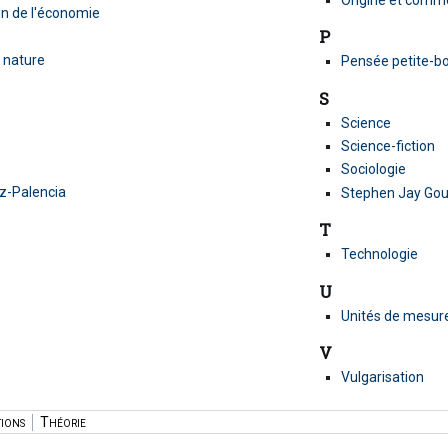
on de l'économie
P
a nature
Pensée petite-b
S
Science
Science-fiction
Sociologie
z-Palencia
Stephen Jay Gou
T
Technologie
U
Unités de mesur
V
Vulgarisation
tions
Théorie