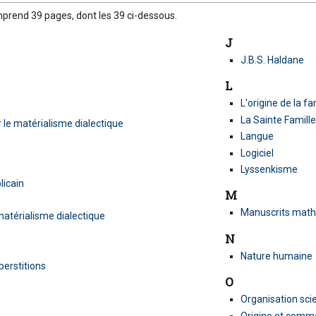
prend 39 pages, dont les 39 ci-dessous.
J
J.B.S. Haldane
L
L'origine de la fa
La Sainte Famill
r le matérialisme dialectique
Langue
Logiciel
Lyssenkisme
licain
M
Manuscrits math
 matérialisme dialectique
s
N
Nature humaine
perstitions
O
Organisation scie
Origine et com