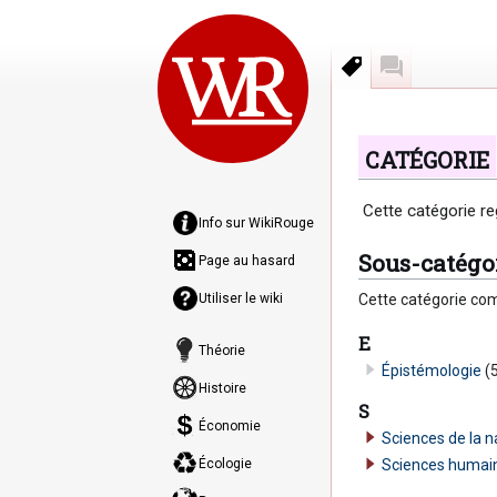
Catégorie
Discussion
Catégorie
Aller
Aller
Cette catégorie re
Info sur WikiRouge
à
à
Sous-catégo
la
la
Page au hasard
navigation
recherche
Utiliser le wiki
Cette catégorie com
E
Théorie
Épistémologie
(
Histoire
S
Économie
Sciences de la n
Sciences humai
Écologie