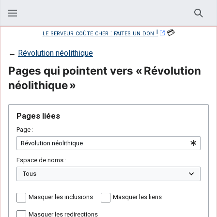
Rech
le serveur coûte cher : faites un don !
💳
←
Révolution néolithique
Pages qui pointent vers « Révolution
néolithique »
Pages liées
Page :
Espace de noms :
Masquer les inclusions
Masquer les liens
Masquer les redirections