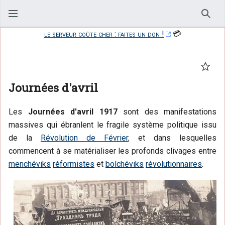
Rech
le serveur coûte cher : faites un don !
💳
Suivr
Journées d'avril
Les
Journées d'avril 1917
sont des manifestations
massives qui ébranlent le fragile système politique issu
de la
Révolution de Février
, et dans lesquelles
commencent à se matérialiser les profonds clivages entre
menchéviks
réformistes
et
bolchéviks
révolutionnaires
.