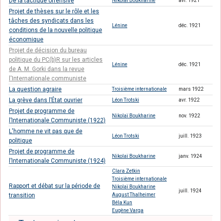
De la tactique offensive
Nikolaï Boukharine
avr. 1921
Projet de thèses sur le rôle et les
tâches des syndicats dans les
Lénine
déc. 1921
conditions de la nouvelle politique
économique
Projet de décision du bureau
politique du PC(b)R sur les articles
Lénine
déc. 1921
de A. M. Gorki dans la revue
l'Internationale communiste
La question agraire
Troisième internationale
mars 1922
La grève dans l’État ouvrier
Léon Trotski
avr. 1922
Projet de programme de
Nikolaï Boukharine
nov. 1922
l’Internationale Communiste (1922)
L'homme ne vit pas que de
Léon Trotski
juill. 1923
politique
Projet de programme de
Nikolaï Boukharine
janv. 1924
l’Internationale Communiste (1924)
Clara Zetkin
Troisième internationale
Rapport et débat sur la période de
Nikolaï Boukharine
juill. 1924
transition
August Thalheimer
Béla Kun
Eugène Varga