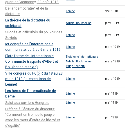
quartier Basmanny, 30 août 1918
De la "démocratie" et de la
Lénine
déc. 1918
dictature
La théorie de la dictature du
Nikolaï Boukharine
janv. 1919
prolétariat
Succès et difficultés du pouvoir des
Lénine
janv. 1919
Soviets
Ier congrès de l'Internationale
Lénine
mars 1919
communiste, du 2 au 6 mars 1919
Plate-forme de l'Internationale
Troisième internationale
Communiste (rapports d'Albert et
Nikolaï Boukharine
mars 1919
Hugo Eberlein
Boukharine et texte)
VIIIe congrès du PC(b)R du 18 au 23
mars 1919 (Interventions de
Lénine
mars 1919
Lénine)
Les héros de l'internationale de
Lénine
mai 1919
Berne
Salut aux ouvriers Hongrois
Lénine
mai 1919
Préface à l'édition du discours:
"Comment on trompe le peuple
Lénine
juin 1919
avec les mots d'ordre de liberté et
d'égalité"