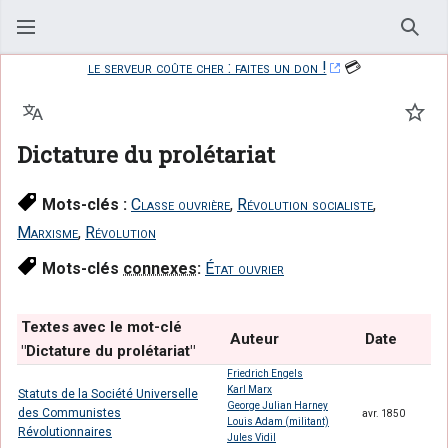
Rech
le serveur coûte cher : faites un don !
💳
Langue
Suiv
Dictature du prolétariat
Mots-clés :
Classe ouvrière
,
Révolution socialiste
,
Marxisme
,
Révolution
Mots-clés
connexes
:
État ouvrier
Textes avec le mot-clé
Auteur
Date
"Dictature du prolétariat"
Friedrich Engels
Karl Marx
Statuts de la Société Universelle
George Julian Harney
des Communistes
avr. 1850
Louis Adam (militant)
Révolutionnaires
Jules Vidil