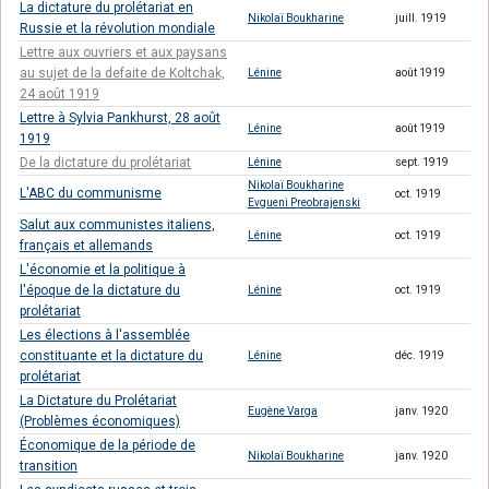
La dictature du prolétariat en
Nikolaï Boukharine
juill. 1919
Russie et la révolution mondiale
Lettre aux ouvriers et aux paysans
au sujet de la defaite de Koltchak,
Lénine
août 1919
24 août 1919
Lettre à Sylvia Pankhurst, 28 août
Lénine
août 1919
1919
De la dictature du prolétariat
Lénine
sept. 1919
Nikolaï Boukharine
L'ABC du communisme
oct. 1919
Evgueni Preobrajenski
Salut aux communistes italiens,
Lénine
oct. 1919
français et allemands
L'économie et la politique à
l'époque de la dictature du
Lénine
oct. 1919
prolétariat
Les élections à l'assemblée
constituante et la dictature du
Lénine
déc. 1919
prolétariat
La Dictature du Prolétariat
Eugène Varga
janv. 1920
(Problèmes économiques)
Économique de la période de
Nikolaï Boukharine
janv. 1920
transition