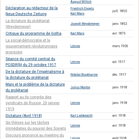
August Willich
Déclaration au rédacteur de la
Friedrich Engels
juill. 1850
Neue Deutsche Zeitung
Karl Marx
La dictature du prolétariat
Joseph Weydemeyer
janv. 1852
(Weydemeyer)
Critique du programme de Gotha
Karl Marx
avr. 1875
La social-démocratie et le
gouvernement révolutionnaire
Lénine
mars 1905
provisoire
Séance du comité central du
Lénine
oct. 1917
POSDR(b) du 29 octobre 1917
De la dictature de l'impérialisme à
Nikolaï Boukharine
déc. 1917
la dictature du prolétariat
Marx et le problème de la dictature
Julius Martov
janv. 1918
du prolétariat
Rapport au IIe congrès des
syndicats de Russie, 20 janvier
Lénine
janv. 1918
1919
Dictature (Avril 1918)
Karl Liebknecht
avr. 1918
Six thèses sur les tâches
Lénine
avr. 1918
immédiates du pouvoir des Soviets
Discours prononcé au meeting du
Lénine
août 1918