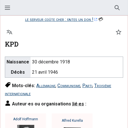
Rech
le serveur coûte cher : faites un don !
💳
Langue
Suiv
KPD
Naissance
30 décembre 1918
Décès
21 avril 1946
Mots-clés:
Allemagne
,
Communisme
,
Parti
,
Troisième
internationale
Auteur·es ou organisations
lié·es
:
Adolf Hoffmann
Alfred Kurella