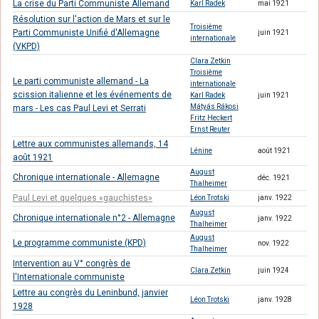
La crise du Parti Communiste Allemand
Karl Radek
mai 1921
Résolution sur l'action de Mars et sur le
Troisième
Parti Communiste Unifié d'Allemagne
juin 1921
internationale
(VKPD)
Clara Zetkin
Troisième
Le parti communiste allemand - La
internationale
scission italienne et les événements de
Karl Radek
juin 1921
Mátyás Rákosi
mars - Les cas Paul Levi et Serrati
Fritz Heckert
Ernst Reuter
Lettre aux communistes allemands, 14
Lénine
août 1921
août 1921
August
Chronique internationale - Allemagne
déc. 1921
Thalheimer
Paul Levi et quelques «gauchistes»
Léon Trotski
janv. 1922
August
Chronique internationale n°2 - Allemagne
janv. 1922
Thalheimer
August
Le programme communiste (KPD)
nov. 1922
Thalheimer
Intervention au V° congrès de
Clara Zetkin
juin 1924
l'Internationale communiste
Lettre au congrès du Leninbund, janvier
Léon Trotski
janv. 1928
1928