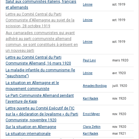
Salut aux communistes italiens, français
Lénine
oct. 1919
et allemands
Lettre au Comité Central du Parti
Communiste d'Allemagne au sujet de la
Lénine
oct. 1919
scission, 28 octobre 1919
Aux camarades communistes qui ayant
adhéré au parti communiste allemand
Lénine
oct. 1919
commun, se sont constitués à présent en
un nouveau parti
Lettre au Comité Central du Parti
Paul Levi
mars 1920
Communiste Allemand, 16 mars 1920
La maladie infantile du communisme (le
Lénine
avr. 1920
"gauchisme")
La situation en Allemagne et le
Amadeo Bordiga
juill. 1920
mouvement communiste
Le Parti Communiste Allemand pendant
Karl Radek
nov. 1920
l'aventure de Kapp
Lettre ouverte au Comité Exécutif de l'IC
sur la « déclaration de loyalisme » du Parti
Ernst Meyer
nov. 1920
Communiste, novembre 1920
Sur la situation en Allemagne
Clara Zetkin
nov. 1920
La situation internationale
Karl Radek
mai 1921