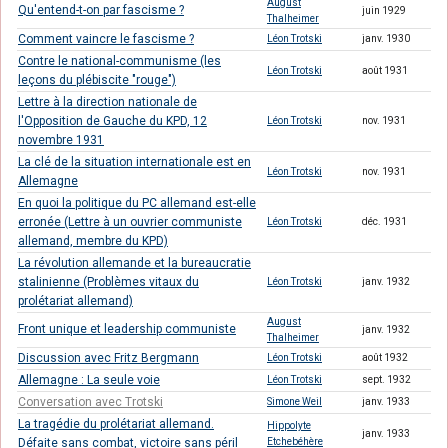
August
Qu'entend-t-on par fascisme ?
juin 1929
Thalheimer
Comment vaincre le fascisme ?
Léon Trotski
janv. 1930
Contre le national-communisme (les
Léon Trotski
août 1931
leçons du plébiscite "rouge")
Lettre à la direction nationale de
l'Opposition de Gauche du KPD, 12
Léon Trotski
nov. 1931
novembre 1931
La clé de la situation internationale est en
Léon Trotski
nov. 1931
Allemagne
En quoi la politique du PC allemand est-elle
erronée (Lettre à un ouvrier communiste
Léon Trotski
déc. 1931
allemand, membre du KPD)
La révolution allemande et la bureaucratie
stalinienne (Problèmes vitaux du
Léon Trotski
janv. 1932
prolétariat allemand)
August
Front unique et leadership communiste
janv. 1932
Thalheimer
Discussion avec Fritz Bergmann
Léon Trotski
août 1932
Allemagne : La seule voie
Léon Trotski
sept. 1932
Conversation avec Trotski
Simone Weil
janv. 1933
La tragédie du prolétariat allemand.
Hippolyte
janv. 1933
Défaite sans combat, victoire sans péril
Etchebéhère