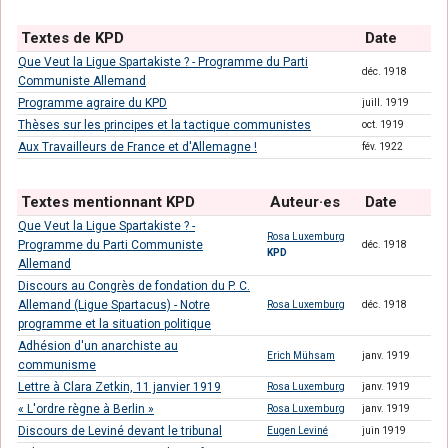
Textes de KPD
Date
Que Veut la Ligue Spartakiste ? - Programme du Parti
déc. 1918
Communiste Allemand
Programme agraire du KPD
juill. 1919
Thèses sur les principes et la tactique communistes
oct. 1919
Aux Travailleurs de France et d'Allemagne !
fév. 1922
Textes mentionnant KPD
Auteur·es
Date
Que Veut la Ligue Spartakiste ? -
Rosa Luxemburg
Programme du Parti Communiste
déc. 1918
KPD
Allemand
Discours au Congrès de fondation du P. C.
Allemand (Ligue Spartacus) - Notre
Rosa Luxemburg
déc. 1918
programme et la situation politique
Adhésion d'un anarchiste au
Erich Mühsam
janv. 1919
communisme
Lettre à Clara Zetkin, 11 janvier 1919
Rosa Luxemburg
janv. 1919
« L'ordre règne à Berlin »
Rosa Luxemburg
janv. 1919
Discours de Leviné devant le tribunal
Eugen Leviné
juin 1919