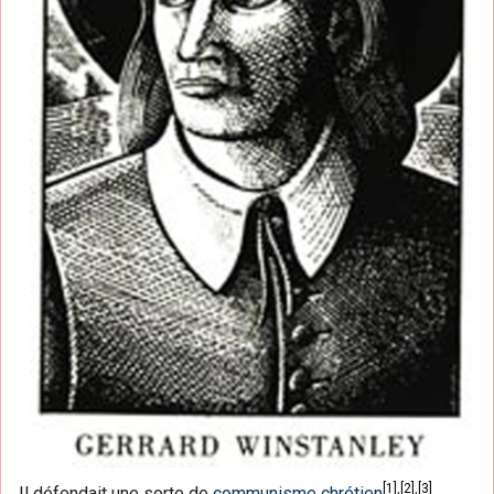
[
1
]
,
[
2
]
,
[
3
]
Il défendait une sorte de
communisme chrétien
.