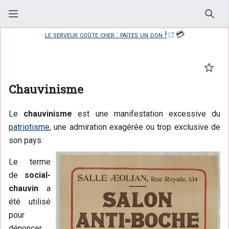
Rech
le serveur coûte cher : faites un don !
💳
Suivr
Chauvinisme
Le
chauvinisme
est une manifestation excessive du
patriotisme
, une admiration exagérée ou trop exclusive de
son pays.
Le terme
de
social-
chauvin
a
été utilisé
pour
dénoncer