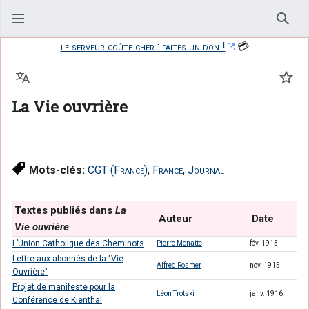
Rech
le serveur coûte cher : faites un don !
💳
Langue
Suiv
La Vie ouvrière
Mots-clés:
CGT (France)
,
France
,
Journal
Textes publiés dans
La
Auteur
Date
Vie ouvrière
L’Union Catholique des Cheminots
Pierre Monatte
fév. 1913
Lettre aux abonnés de la "Vie
Alfred Rosmer
nov. 1915
Ouvrière"
Projet de manifeste pour la
Léon Trotski
janv. 1916
Conférence de Kienthal