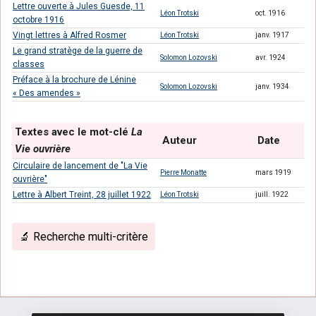
Lettre ouverte à Jules Guesde, 11
Léon Trotski
oct. 1916
octobre 1916
Vingt lettres à Alfred Rosmer
Léon Trotski
janv. 1917
Le grand stratège de la guerre de
Solomon Lozovski
avr. 1924
classes
Préface à la brochure de Lénine
Solomon Lozovski
janv. 1934
« Des amendes »
Textes avec le mot-clé
La
Auteur
Date
Vie ouvrière
Circulaire de lancement de "La Vie
Pierre Monatte
mars 1919
ouvrière"
Lettre à Albert Treint, 28 juillet 1922
Léon Trotski
juill. 1922
🔬 Recherche multi-critère