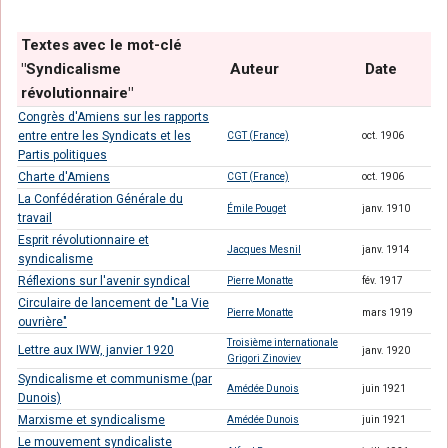
Textes avec le mot-clé
"Syndicalisme
Auteur
Date
révolutionnaire"
Congrès d'Amiens sur les rapports
entre entre les Syndicats et les
CGT (France)
oct. 1906
Partis politiques
Charte d'Amiens
CGT (France)
oct. 1906
La Confédération Générale du
Émile Pouget
janv. 1910
travail
Esprit révolutionnaire et
Jacques Mesnil
janv. 1914
syndicalisme
Réflexions sur l'avenir syndical
Pierre Monatte
fév. 1917
Circulaire de lancement de "La Vie
Pierre Monatte
mars 1919
ouvrière"
Troisième internationale
Lettre aux IWW, janvier 1920
janv. 1920
Grigori Zinoviev
Syndicalisme et communisme (par
Amédée Dunois
juin 1921
Dunois)
Marxisme et syndicalisme
Amédée Dunois
juin 1921
Le mouvement syndicaliste