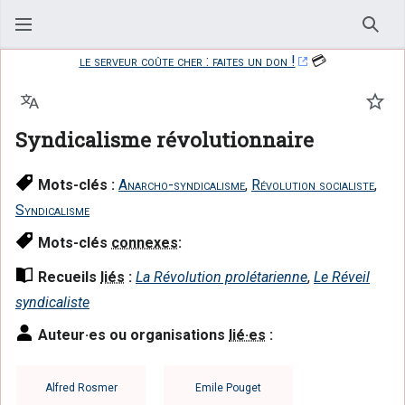
Rech
le serveur coûte cher : faites un don !
💳
Langue
Suiv
Syndicalisme révolutionnaire
Mots-clés :
Anarcho-syndicalisme
,
Révolution socialiste
,
Syndicalisme
Mots-clés
connexes
:
Recueils
liés
:
La Révolution prolétarienne
,
Le Réveil
syndicaliste
Auteur·es ou organisations
lié·es
:
Alfred Rosmer
Emile Pouget