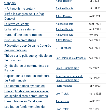
Alfred Rosmer
juill. 1921
français
« Antagonisme brutal »
Amédée Dunois
juill. 1921
Après le Congrès de Lille (par
Alfred Rosmer
août 1921
Dunois)
La lettre et l'esprit
Amédée Dunois
sept. 1921
La bataille des salaires
Amédée Dunois
sept. 1921
Autour d'une contre-motion
Amédée Dunois
nov. 1921
Discussion prématurée
Alfred Rosmer
déc. 1921
Résolution adoptée par le Congrès
CGT (France)
déc. 1921
des minoritaires
Thèse sur la politique syndicale au
Parti communiste français
déc. 1921
1er congrès
Syndicalistes et communistes en
Jules Humbert-Droz
fév. 1922
France
Rapport sur la situation intérieure
Troisième internationale
mai 1922
du Parti français
Jules Humbert-Droz
Les commissions syndicales
Pierre Monatte
janv. 1923
Une explication nécessaire avec
Léon Trotski
mars 1923
les syndicalistes‑communistes
L’anarchisme en Catalogne
Andreu Nin
août 1928
Les fautes fondamentales du
Léon Trotski
oct. 1929