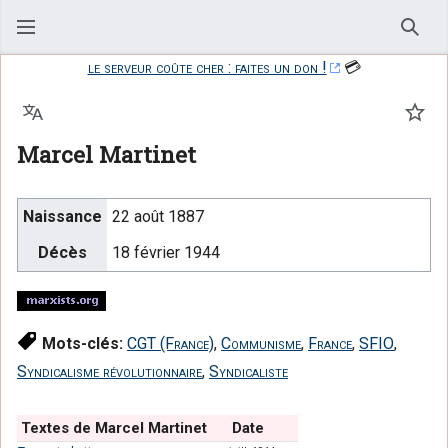
Rech
le serveur coûte cher : faites un don !
💳
Langue
Suiv
Marcel Martinet
Naissance
22 août 1887
Décès
18 février 1944
Mots-clés:
CGT (France)
,
Communisme
,
France
,
SFIO
,
Syndicalisme révolutionnaire
,
Syndicaliste
Textes de Marcel Martinet
Date