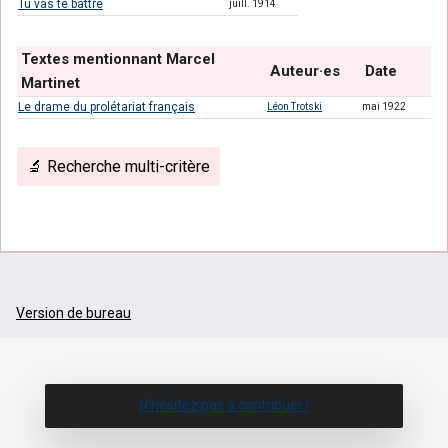
Tu vas te battre
juill. 1914
Textes mentionnant Marcel
Auteur·es
Date
Martinet
Le drame du prolétariat français
Léon Trotski
mai 1922
🔬 Recherche multi-critère
Version de bureau
N'hésitez pas à contribuer !