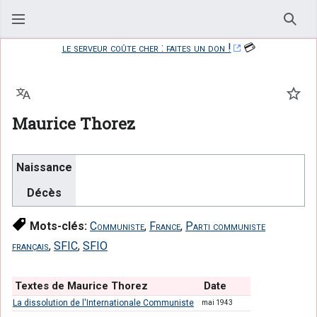
Rech
le serveur coûte cher : faites un don !
💳
Langue
Suiv
Maurice Thorez
Naissance
Décès
Mots-clés:
Communiste
,
France
,
Parti communiste
français
,
SFIC
,
SFIO
Textes de Maurice Thorez
Date
La dissolution de l'Internationale Communiste
mai 1943