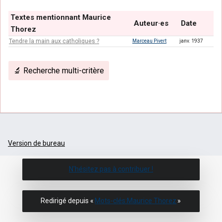
Textes mentionnant Maurice
Auteur·es
Date
Thorez
Tendre la main aux catholiques ?
Marceau Pivert
janv. 1937
🔬 Recherche multi-critère
Version de bureau
N'hésitez pas à contribuer !
Redirigé depuis «
Mots-clés:Maurice Thorez
»