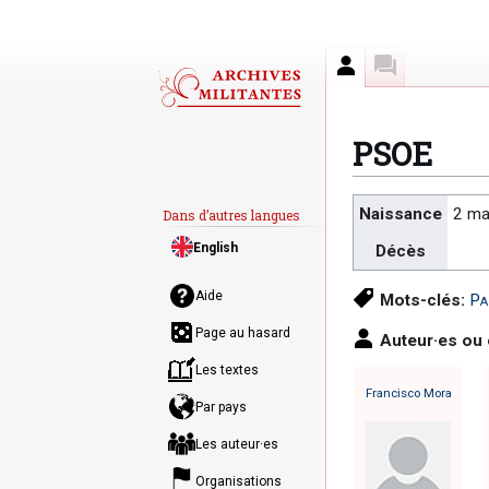
Auteur
Discussion
PSOE
Aller
Aller
Naissance
2 ma
Dans d’autres langues
à
à
English
Décès
la
la
navigation
recherche
Aide
Mots-clés:
Pa
Page au hasard
Auteur·es ou
Les textes
Francisco Mora
Par pays
Les auteur·es
Organisations