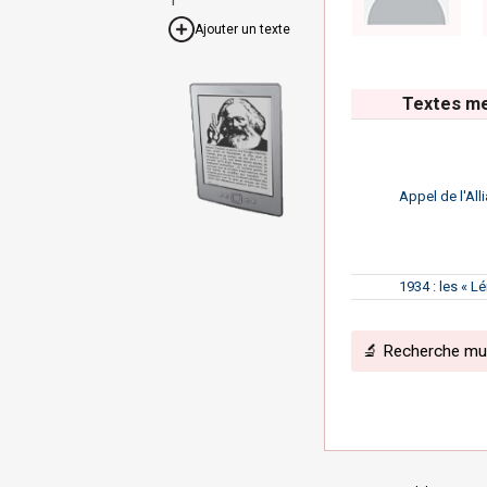
Ajouter un texte
Textes m
Appel de l'All
1934 : les « L
🔬 Recherche mult