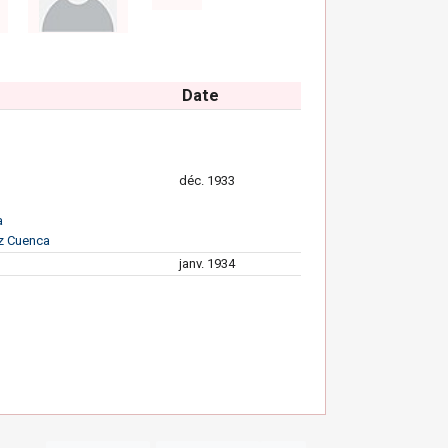
Date
déc. 1933
a
z Cuenca
janv. 1934