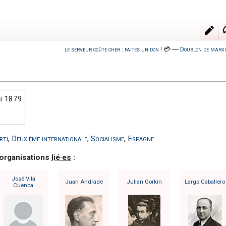
le serveur coûte cher : faites un don !
💳
―
Doublon de marxi
i 1879
rti
,
Deuxième internationale
,
Socialisme
,
Espagne
 organisations
lié·es
:
José Vila
Juan Andrade
Julian Gorkin
Largo Caballero
Cuenca