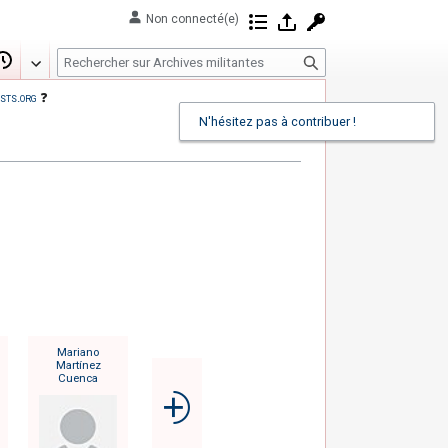
Non connecté(e)
Contributions
Se connecter
Demander un com
R
Modifier
Historique
e
sts.org
❓
c
N'hésitez pas à contribuer !
h
e
r
c
h
e
r
Mariano
Martínez
Cuenca
⨮