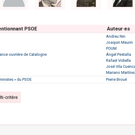
entionnant PSOE
Auteur·es
Andreu Nin
Joaquin Maurin
POUM
iance ouvrière de Catalogne
Ángel Pestaña
Rafael Vidiella
José Vila Cuenc
Mariano Martíne
éninistes » du PSOE
Pierre Broué
i-critère