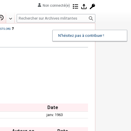
Non connecté(e)
Contributions
Se connecter
Demander un com
R
Modifier
Historique
e
sts.org
❓
c
N'hésitez pas à contribuer !
h
e
r
c
h
e
r
Date
janv. 1963