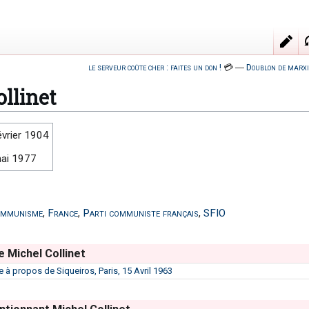
le serveur coûte cher : faites un don !
💳
―
Doublon de marxi
llinet
évrier 1904
ai 1977
mmunisme
,
France
,
Parti communiste français
,
SFIO
 Michel Collinet
e à propos de Siqueiros, Paris, 15 Avril 1963