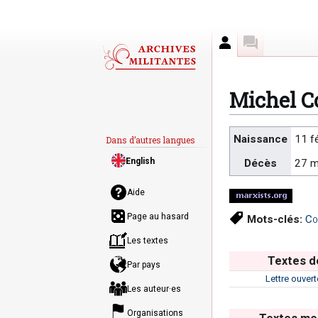
Auteur
Discussion
Michel Co
Aller
Aller
Naissance
11 f
Dans d’autres langues
à
à
English
Décès
27 m
la
la
navigation
recherche
Aide
Page au hasard
Mots-clés:
Co
Les textes
Textes de
Par pays
Lettre ouvert
Les auteur·es
Organisations