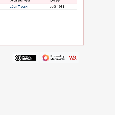
Auteur·es
Date
Léon Trotski
août 1931