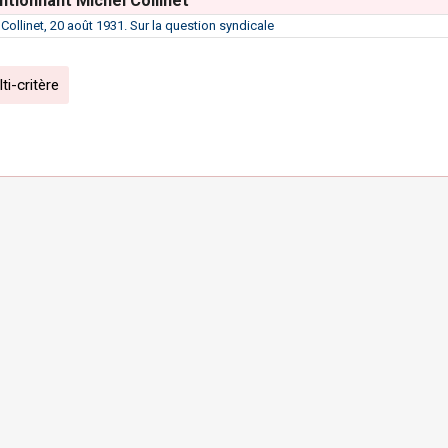
tionnant Michel Collinet
 Collinet, 20 août 1931. Sur la question syndicale
i-critère