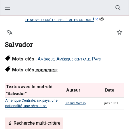
Rech
le serveur coûte cher : faites un don !
💳
Langue
Suiv
Salvador
Mots-clés :
Amérique
,
Amérique centrale
,
Pays
Mots-clés
connexes
:
Textes avec le mot-clé
Auteur
Date
"Salvador"
Amérique Centrale: six pays, une
Nahuel Moreno
janv. 1981
nationalité, une révolution
🔬 Recherche multi-critère