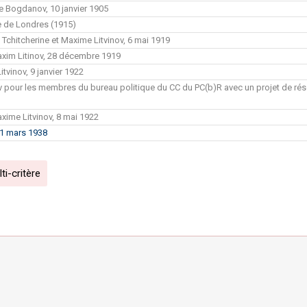
re Bogdanov, 10 janvier 1905
e de Londres (1915)
 Tchitcherine et Maxime Litvinov, 6 mai 1919
xim Litinov, 28 décembre 1919
itvinov, 9 janvier 1922
ov pour les membres du bureau politique du CC du PC(b)R avec un projet de réso
ime Litvinov, 8 mai 1922
21 mars 1938
i-critère