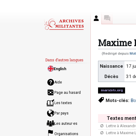
Auteur
Discussion
Maxime L
(Redirigé depuis
Mot
Dans d’autres langues
Aller
Aller
Naissance
17 ju
English
à
à
Décès
31 d
la
la
Aide
navigation
recherche
Page au hasard
Mots-clés:
Bo
Les textes
Par pays
Textes ment
Les auteur·es
∅
Lettre à Alexand
∅
Lettre à Maxime 
Organisations