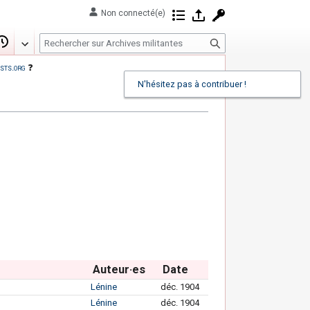
Non connecté(e)
Contributions
Se connecter
Demander un com
R
Modifier
Historique
e
sts.org
❓
c
N'hésitez pas à contribuer !
h
e
r
c
h
e
r
Auteur·es
Date
Lénine
déc. 1904
Lénine
déc. 1904