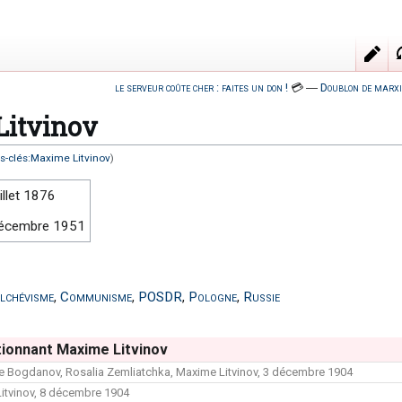
le serveur coûte cher : faites un don !
💳
―
Doublon de marxi
itvinov
s-clés:Maxime Litvinov
)
illet 1876
écembre 1951
lchévisme
,
Communisme
,
POSDR
,
Pologne
,
Russie
ionnant Maxime Litvinov
re Bogdanov, Rosalia Zemliatchka, Maxime Litvinov, 3 décembre 1904
Litvinov, 8 décembre 1904