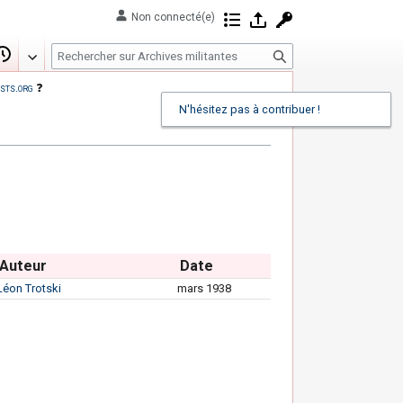
Non connecté(e)
Contributions
Se connecter
Demander un com
R
Modifier
Historique
e
sts.org
❓
c
N'hésitez pas à contribuer !
h
e
r
c
h
e
r
Auteur
Date
Léon Trotski
mars 1938