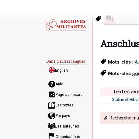
Mots-clés
Discussion
Anschlu
Aller
Aller
Dans d’autres langues
Mots-clés :
Au
à
à
English
la
la
Mots-clés
co
navigation
recherche
Aide
Textes ave
Page au hasard
Staline et Hitl
Les textes
Par pays
🔬 Recherche mult
Les auteur·es
Organisations