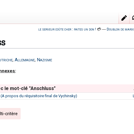
le serveur coûte cher : faites un don !
💳
―
Doublon de marxi
ss
triche
,
Allemagne
,
Nazisme
nnexes
:
c le mot-clé "Anschluss"
er (A propos du réquisitoire final de Vychinsky)
i-critère