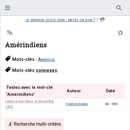
Rech
le serveur coûte cher : faites un don !
💳
Langue
Suiv
Amérindiens
Mots-clés :
Amérique
Mots-clés
connexes
:
Textes avec le mot-clé
Auteur
Date
"Amérindiens"
Lettre à Karl Marx, 8 décembre
Friedrich Engels
déc. 1882
1882
🔬 Recherche multi-critère