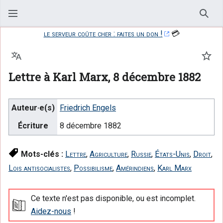
Rech
le serveur coûte cher : faites un don !
💳
Langue
Suiv
Lettre à Karl Marx, 8 décembre 1882
Auteur·e(s)
Friedrich Engels
Écriture
8 décembre 1882
Mots-clés :
Lettre
,
Agriculture
,
Russie
,
États-Unis
,
Droit
,
Lois antisocialistes
,
Possibilisme
,
Amérindiens
,
Karl Marx
Ce texte n'est pas disponible, ou est incomplet.
Aidez-nous
!