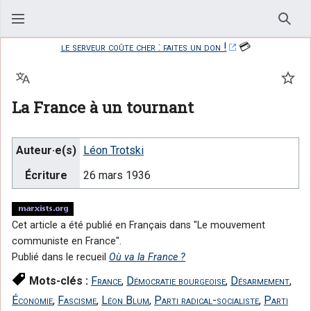
Rech
le serveur coûte cher : faites un don !
💳
Langue
Suiv
La France à un tournant
Auteur·e(s)
Léon Trotski
Écriture
26 mars 1936
Cet article a été publié en Français dans "Le mouvement
communiste en France".
Publié dans le recueil
Où va la France ?
Mots-clés :
France
,
Démocratie bourgeoise
,
Désarmement
,
Économie
,
Fascisme
,
Léon Blum
,
Parti radical-socialiste
,
Parti