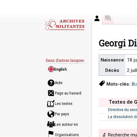
Auteur
Discussion
Georgi D
Aller
Aller
Naissance
18 j
Dans d’autres langues
à
à
English
Décès
2 jui
la
la
navigation
recherche
Aide
Mots-clés:
Bu
Page au hasard
Textes de G
Les textes
Directive du sec
Par pays
La dissolution d
Les auteur·es
🔬 Recherche mult
Organisations