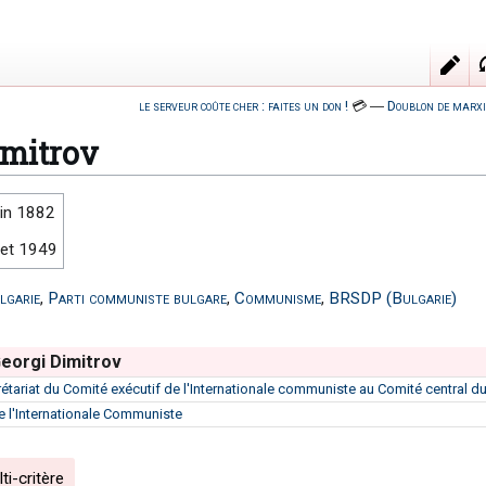
le serveur coûte cher : faites un don !
💳
―
Doublon de marxi
imitrov
uin 1882
llet 1949
lgarie
,
Parti communiste bulgare
,
Communisme
,
BRSDP (Bulgarie)
eorgi Dimitrov
rétariat du Comité exécutif de l'Internationale communiste au Comité central du
e l'Internationale Communiste
i-critère