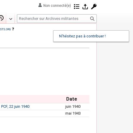
Non connecté(e)
Contributions
Se connecter
Demander un com
R
Modifier
Historique
e
sts.org
❓
c
N'hésitez pas à contribuer !
h
e
r
c
h
e
r
Date
 PCF, 22 juin 1940
juin 1940
mai 1943