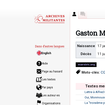
Auteur
Discussion
Gaston 
Aller
Aller
Naissance
17 j
Dans d’autres langues
à
à
English
Décès
11 ju
la
la
navigation
recherche
Aide
Page au hasard
Mots-clés:
CG
Les textes
Textes me
Par pays
Lettre à Alfred
Les auteur·es
Oui, Monmousse
La "troisième p
Organisations