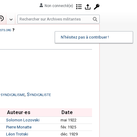
Non connecté(e)
Contributions
Se connecter
Demander un com
R
Modifier
Historique
e
sts.org
❓
c
N'hésitez pas à contribuer !
h
e
r
c
h
e
r
syndicalisme
,
Syndicaliste
Auteur·es
Date
Solomon Lozovski
mai 1922
Pierre Monatte
fév. 1925
Léon Trotski
déc. 1929