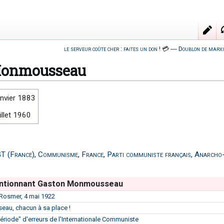
le serveur coûte cher : faites un don !
💳
―
Doublon de marxi
Monmousseau
anvier 1883
illet 1960
T (France)
,
Communisme
,
France
,
Parti communiste français
,
Anarcho-
ntionnant Gaston Monmousseau
 Rosmer, 4 mai 1922
au, chacun à sa place !
ériode" d'erreurs de l'Internationale Communiste