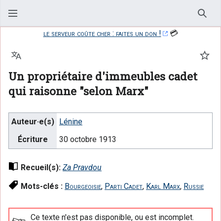
Rech
le serveur coûte cher : faites un don !
💳
Langue
Suiv
Un propriétaire d'immeubles cadet
qui raisonne "selon Marx"
Auteur·e(s)
Lénine
Écriture
30 octobre 1913
Recueil(s):
Za Pravdou
Mots-clés :
Bourgeoisie
,
Parti Cadet
,
Karl Marx
,
Russie
Ce texte n'est pas disponible, ou est incomplet.