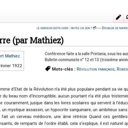
le serveur coûte cher : faites un don !
💳
―
Doublon de marxi
re (par Mathiez)
Conférence faite a la salle Printania, sous les au
ert Mathiez
Bulletin communiste n° 12 et 13 (troisième anné
février 1922
Mots-clés :
Révolution française
,
Robes
mme d'Etat de la Révolution n'a été plus populaire pendant sa vie
e du beau nom d'Incorruptible, aucun pourtant n'a été plus triste
 couramment, jusque dans les livres scolaires qui servent à l'éducat
 un mystique assassin, un hypocrite sanguinaire, un ambitieux sans s
n fait un cerveau médiocre, une âme rétrécie Quand ces gentilles
nsants, de remparts de l'ordre établi, cela s'explique, il est naturel 