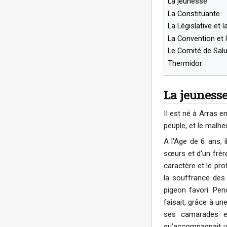
La jeunesse
La Constituante
La Législative et l
La Convention et l
Le Comité de Salu
Thermidor
La jeuness
II est né à Arras e
peuple, et le malhe
A l'Age de 6 ans, i
sœurs et d'un frère
caractère et le pro
la souffrance des 
pigeon favori. Pen
faisait, grâce à un
ses camarades et 
qu'accompagnait une