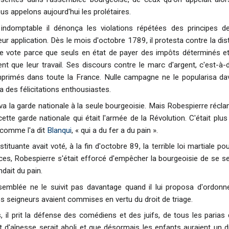
us appelons aujourd'hui les prolétaires.
ndomptable il dénonça les violations répétées des principes de
r application. Dès le mois d'octobre 1789, il protesta contre la dis
e vote parce que seuls en état de payer des impôts déterminés et 
ent que leur travail. Ses discours contre le marc d'argent, c'est-à
éimprimés dans toute la France. Nulle campagne ne le popularisa d
ta des félicitations enthousiastes.
a la garde nationale à la seule bourgeoisie. Mais Robespierre réclam
ette garde nationale qui était l'armée de la Révolution. C'était plu
, comme l'a dit
Blanqui
, « qui a du fer a du pain ».
tituante avait voté, à la fin d'octobre 89, la terrible loi martiale p
ces, Robespierre s'était efforcé d'empêcher la bourgeoisie de se s
ait du pain.
ssemblée ne le suivit pas davantage quand il lui proposa d'ordon
seigneurs avaient commises en vertu du droit de triage.
, il prit la défense des comédiens et des juifs, de tous les parias 
t d'aînesse serait aboli et que désormais les enfants auraient un dr