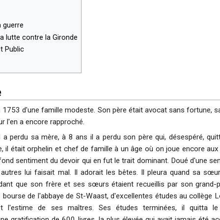
a guerre
a lutte contre la Gironde
t Public
e
n 1753 d'une famille modeste. Son père était avocat sans fortune, sa 
ur l'en a encore rapproché.
l a perdu sa mère, à 8 ans il a perdu son père qui, désespéré, quitt
, il était orphelin et chef de famille à un âge où on joue encore aux 
fond sentiment du devoir qui en fut le trait dominant. Doué d'une sensi
autres lui faisait mal. Il adorait les bêtes. Il pleura quand sa sœu
dant que son frère et ses sœurs étaient recueillis par son grand-pè
e bourse de l'abbaye de St-Waast, d'excellentes études au collège Louis
l'estime de ses maîtres. Ses études terminées, il quitta le co
 gratification de 600 livres, la plus élevée qui avait jamais été ac