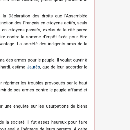
 la Déclaration des droits que l'Assemblée
tinction des Français en citoyens actifs, seuls
en citoyens passifs, exclus de la cité parce
-dire contre la somme d'impôt fixée pour être
avantage. La société des indigents amis de la
a des armes pour le peuple. Il voulut ouvrir à
s hardi, estime
Jaurès
, que de leur accorder le
our réprimer les troubles provoqués par le haut
ervir de ses armes contre le peuple affamé et
ner une enquête sur les usurpations de biens
de la société. Il fut assez heureux pour faire
oit égal à l'héritage de leurs parents. A celte