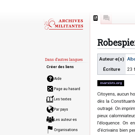
Page
Discussion
Robespier
Aller
Aller
Auteur·e(s)
Alb
Dans d’autres langues
à
à
Créer des liens
Écriture
23 
la
la
navigation
recherche
Aide
Page au hasard
Citoyens, aucun ho
Les textes
dès la Constituant
outragé. On imprime
Par pays
pieux calomniateur,
Les auteur·es
l'éloquence. On e
d'écrivains bien pe
Organisations