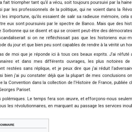
'a fait triompher tant qu'il a vécu, soit toujours poursuivi par la hai
 par les professionnels de la politique, qui ne voient dans la Révo
ui les importune, qu'ils essaient de salir sa radieuse mémoire, cela
entre eux sont poursuivis par le spectre de Banco. Mais que des hist
 Sorbonne qui se disent et qui se croient peut-être des démocrates, 
scandaliserait si on ne réfléchissait pas que les historiens eux
ode du jour et que bien peu sont capables de rendre à la vérité un h
s de moi que je réponde ici à tous ces beaux esprits. J'ai réfuté a
nnaires
et dans mes différents ouvrages, les plus notoires de 
t restées sans réplique, et je peux dire que j'ai réduit l'adversair
si bien j'ai pu constater déjà que la plupart de mes conclusions ont
e la Convention dans la collection de l'Histoire de France, publiée 
Georges Pariset.
 polémiques. Le temps fera son œuvre, et efforçons-nous seulemen
ous les révolutionnaires, en marquant au passage les services inoub
ommaire