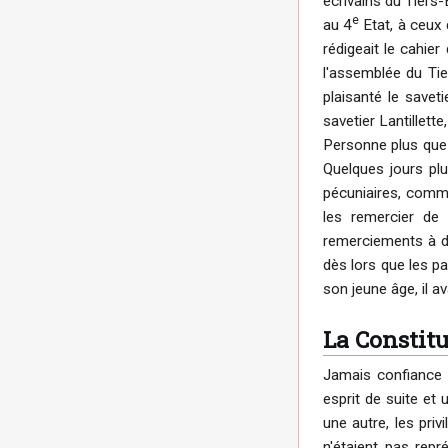
écrivains du Tiers-E
e
au 4
Etat, à ceux 
rédigeait le cahier
l'assemblée du Tie
plaisanté le saveti
savetier Lantillette
Personne plus que R
Quelques jours plus
pécuniaires, comme
les remercier de 
remerciements à de
dès lors que les pa
son jeune âge, il a
La Constit
Jamais confiance n
esprit de suite et
une autre, les priv
n'étaient pas repr