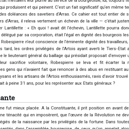
tat mettaient leur plume au service de la bourgeoisie, lui, toujours fi
qui produisent et qui peinent. C'est un fait significatif qu'en même te
 des doléances des savetiers d'Arras. Ce cahier est tout entier de s
rs d'Arras, il releva vertement un échevin de la ville — c'était ju
er Lantillette : « Eh quoi ! avait dit l'échevin, Lantillette pourra
, délégué par sa corporation, était l'égal en dignité des bourgeois les p
obespierre n'eut conscience de l'éminente dignité des travailleurs, 
 tard, les ordres privilégiés de l'Artois ayant averti le Tiers-Etat
 le lieutenant général du baillage qui présidait proposait d'envoyer
leur sacrifice volontaire, Robespierre se leva et fit écarter l
s gens qui n'avaient fait que renoncer à des abus en restituant au 
ysans et les artisans de l'Artois enthousiasmés, ravis d'avoir trouvé 
vait à peine 31 ans, pour les représenter aux Etats généraux ?
uante
e fut mieux placée. A la Constituante, il prit position en avant de
 une ténacité qui en imposèrent, que l'œuvre de la Révolution ne de
ilégiés de la naissance par les privilégiés de la fortune. Dans toutes
ésentés dans l'assemblée bourgeoise, de ceux qu'on appelait alors