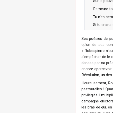
Sur le pouv
Demeure tou
Tu n'en ser
Si tu crains 
Ses poésies de je
qu'un de ses conf
« Robespierre n'ou
s'empêcher de le cr
danses par sa prése
encore apercevoir l
Révolution, un des
Heureusement, Robe
pastourelles ! Quand
privilégiés il mult
campagne électora
les bras de qui, e