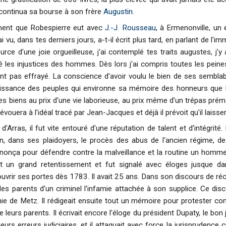
l continua sa bourse à son frère
Augustin
.
ment que Robespierre eut avec
J.-J. Rousseau
, à Ermenonville, un 
ai vu, dans tes derniers jours, a-t-il écrit plus tard, en parlant de l'
rce d'une joie orgueilleuse, j'ai contemplé tes traits augustes, j'y
 les injustices des hommes. Dès lors j'ai compris toutes les peines
'ont pas effrayé. La conscience d'avoir voulu le bien de ses semblab
aissance des peuples qui environne sa mémoire des honneurs que
es biens au prix d'une vie laborieuse, au prix même d'un trépas prém
dévouera à l'idéal tracé par Jean-Jacques et déjà il prévoit qu'il laisser
'Arras, il fut vite entouré d'une réputation de talent et d'intégrité.
ion, dans ses plaidoyers, le procès des abus de l'ancien régime, 
rononça pour défendre contre la malveillance et la routine un homme
 un grand retentissement et fut signalé avec éloges jusque dan
ouvrir ses portes dès 1783. Il avait 25 ans. Dans son discours de réce
sur les parents d'un criminel l'infamie attachée à son supplice. Ce 
e de Metz. Il rédigeait ensuite tout un mémoire pour protester contr
 leurs parents. Il écrivait encore l'éloge du président Dupaty, le bon
rs erreurs judiciaires, et il attaquait avec force la jurisprudence cri