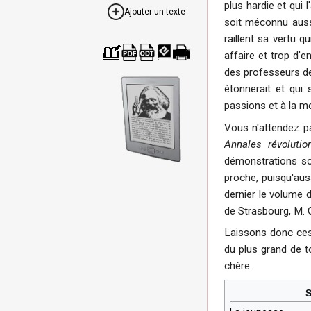
plus hardie et qui l
Ajouter un texte
soit méconnu aussi
raillent sa vertu q
affaire et trop d'
Cré
Télé
Télé
Télé
Ver
des professeurs de
er
char
char
char
sion
un
ger
ger
ger
impr
étonnerait et qui 
livre
com
com
com
ima
me
me
me
ble
passions et à la m
PDF
ODT
EPU
B
Vous n'attendez pa
Annales révolutio
démonstrations son
proche, puisqu'aus
dernier le volume d
de Strasbourg, M. 
Laissons donc ces
du plus grand de t
chère.
S