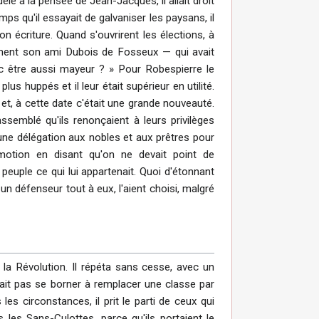
dèle à la pensée de Jean-Jacques, il allait droit
mps qu'il essayait de galvaniser les paysans, il
on écriture. Quand s'ouvrirent les élections, à
stement son ami Dubois de Fosseux — qui avait
 donc être aussi mayeur ? » Pour Robespierre le
lus huppés et il leur était supérieur en utilité.
et, à cette date c'était une grande nouveauté.
 assemblé qu'ils renonçaient à leurs privilèges
 une délégation aux nobles et aux prêtres pour
a motion en disant qu'on ne devait point de
peuple ce qui lui appartenait. Quoi d'étonnant
un défenseur tout à eux, l'aient choisi, malgré
 la Révolution. Il répéta sans cesse, avec un
vait pas se borner à remplacer une classe par
 les circonstances, il prit le parti de ceux qui
 les Sans-Culottes, parce qu'ils portaient le