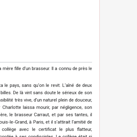
mère fille d'un brasseur. Il a connu de près le
a le pays, sans qu'on le revit. L'aîné de deux
billes. De là vint sans doute le sérieux de son
bilité très vive, d'un naturel plein de douceur,
r Charlotte laissa mourir, par négligence, son
re, le brasseur Carraut, et par ses tantes, il
-le-Grand, à Paris, et il s'attirait l'amitié de
llège avec le certificat le plus flatteur,
cordée à ses condisciples. Le collège était si