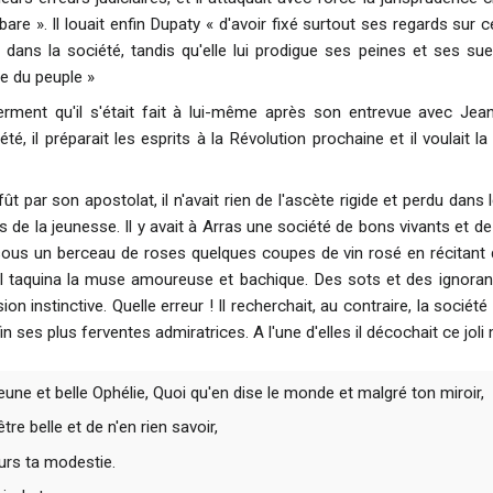
are ». Il louait enfin Dupaty « d'avoir fixé surtout ses regards sur
dans la société, tandis qu'elle lui prodigue ses peines et ses su
lie du peuple »
 serment qu'il s'était fait à lui-même après son entrevue avec Je
été, il préparait les esprits à la Révolution prochaine et il voulait l
ût par son apostolat, il n'avait rien de l'ascète rigide et perdu dans l
ies de la jeunesse. Il y avait à Arras une société de bons vivants et 
ous un berceau de roses quelques coupes de vin rosé en récitant d
il taquina la muse amoureuse et bachique. Des sots et des ignoran
ion instinctive. Quelle erreur ! Il recherchait, au contraire, la socié
n ses plus ferventes admiratrices. A l'une d'elles il décochait ce joli 
eune et belle Ophélie, Quoi qu'en dise le monde et malgré ton miroir,
tre belle et de n'en rien savoir,
urs ta modestie.