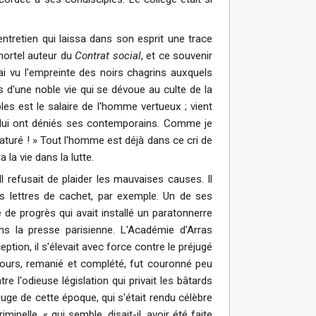
entretien qui laissa dans son esprit une trace
immortel auteur du
Contrat social
, et ce souvenir
 ai vu l'empreinte des noirs chagrins auxquels
 d'une noble vie qui se dévoue au culte de la
les est le salaire de l'homme vertueux ; vient
 lui ont déniés ses contemporains. Comme je
aturé ! » Tout l'homme est déjà dans ce cri de
a la vie dans la lutte.
 Il refusait de plaider les mauvaises causes. Il
des lettres de cachet, par exemple. Un de ses
 de progrès qui avait installé un paratonnerre
s la presse parisienne. L'Académie d'Arras
ption, il s'élevait avec force contre le préjugé
discours, remanié et complété, fut couronné peu
e l'odieuse législation qui privait les bâtards
 juge de cette époque, qui s'était rendu célèbre
minelle, « qui semble, disait-il, avoir été faite