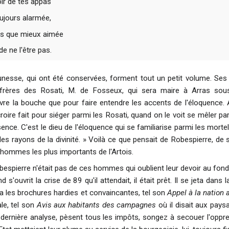
oir de tes appas
jours alarmée,
as que mieux aimée
de ne l'être pas.
unesse, qui ont été conservées, forment tout un petit volume. Se
rères des Rosati, M. de Fosseux, qui sera maire à Arras sous l
vre la bouche que pour faire entendre les accents de l'éloquence. A
oire fait pour siéger parmi les Rosati, quand on le voit se mêler pa
nce. C'est le dieu de l'éloquence qui se familiarise parmi les mortel
es rayons de la divinité. » Voilà ce que pensait de Robespierre, de so
 hommes les plus importants de l'Artois.
spierre n'était pas de ces hommes qui oublient leur devoir au fo
 s'ouvrit la crise de 89 qu'il attendait, il était prêt. Il se jeta dans 
iplia les brochures hardies et convaincantes, tel son
Appel à la nation 
le, tel son
Avis aux habitants des campagnes
où il disait aux paysa
n dernière analyse, pèsent tous les impôts, songez à secouer l'oppr