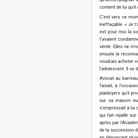
content de lui qu'i
C'est vers ce mo
ineffaçable. « Je t'
est pour moi la sou
t'avaient condamné
vérité. Elles ne m
ensuite la reconn
voudrais acheter c
l'adolescent. Il se 
Avocat au barreau d
faisait, à l'occas
plaidoyers qu'il p
sur sa maison eut
s'empressait à lui 
qui fait rejaillir 
après par l'Académi
de la succession de
en dénonçant plusieu