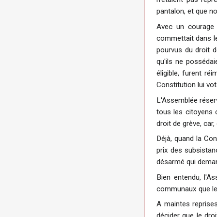
pantalon, et que no
Avec un courage i
commettait dans leu
pourvus du droit d
qu'ils ne possédai
éligible, furent r
Constitution lui vo
L'Assemblée réserv
tous les citoyens c
droit de grève, car
Déjà, quand la Cons
prix des subsistan
désarmé qui demand
Bien entendu, l'A
communaux que les 
A maintes reprises
décider que le droi