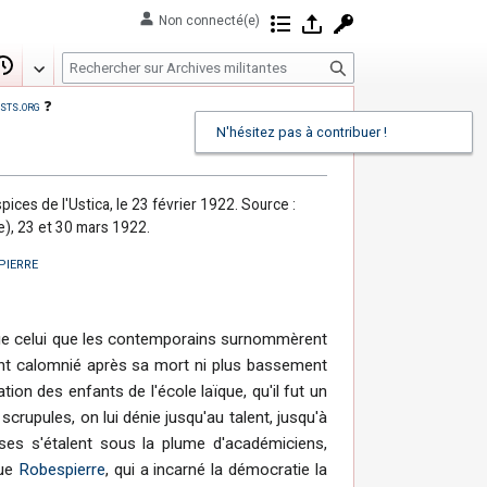
Non connecté(e)
Contributions
Se connecter
Demander un com
R
Modifier
Historique
e
sts.org
❓
c
N'hésitez pas à contribuer !
h
e
r
spices de l'Ustica, le 23 février 1922. Source :
c
e), 23 et 30 mars 1922.
h
pierre
e
r
 que celui que les contemporains surnommèrent
ment calomnié après sa mort ni plus bassement
ion des enfants de l'école laïque, qu'il fut un
crupules, on lui dénie jusqu'au talent, jusqu'à
ses s'étalent sous la plume d'académiciens,
que
Robespierre
, qui a incarné la démocratie la