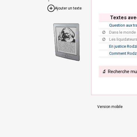
Ajouter un texte
Textes ave
Question aux tra
∅
Dans le monde 
∅
Les liquidateur
En justice Rodz
Comment Rodzia
🔬 Recherche mult
Version mobile