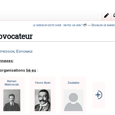
le serveur coûte cher : faites un don !
💳
―
Doublon de marxi
ovocateur
pression
,
Espionage
nnexes
:
 organisations
lié·es
:
Roman
Yevno Azev
Zoubatov
Malinovski
⨮