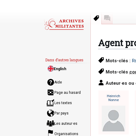
Mots-clés
Discussion
Agent pr
Aller
Aller
Dans d’autres langues
Mots-clés :
Ré
à
à
English
la
la
Mots-clés
co
navigation
recherche
Aide
Auteur·es ou
Page au hasard
Heinrich
Nonne
Les textes
Par pays
Les auteur·es
Organisations