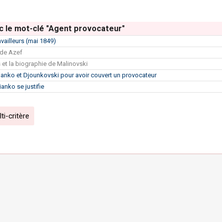
c le mot-clé "Agent provocateur"
vailleurs (mai 1849)
de Azef
s et la biographie de Malinovski
ianko et Djounkovski pour avoir couvert un provocateur
nko se justifie
i-critère