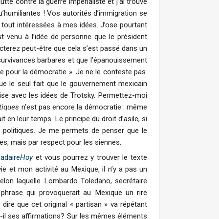
te contre la guerre impérialiste et j’ai trouvé
’humiliantes ! Vos autorités d’immigration se
 tout intéressées à mes idées. J’ose pourtant
est venu à l’idée de personne que le président
ecterez peut-être que cela s’est passé dans un
 survivances barbares et que l’épanouissement
re pour la démocratie ». Je ne le conteste pas.
que le seul fait que le gouvernement mexicain
hise avec les idées de Trotsky. Permettez-moi
tiques
n’est pas encore la démocratie : même
it en leur temps. Le principe du droit d’asile, si
s politiques. Je me permets de penser que le
s, mais par respect pour les siennes.
adaire
Hoy
et vous pourrez y trouver le texte
ie et mon activité au Mexique, il n’y a pas un
selon laquelle Lombardo Toledano, secrétaire
 phrase qui provoquerait au Mexique un rire
dire que cet original « partisan » va répétant
t-il ses affirmations? Sur les mêmes éléments