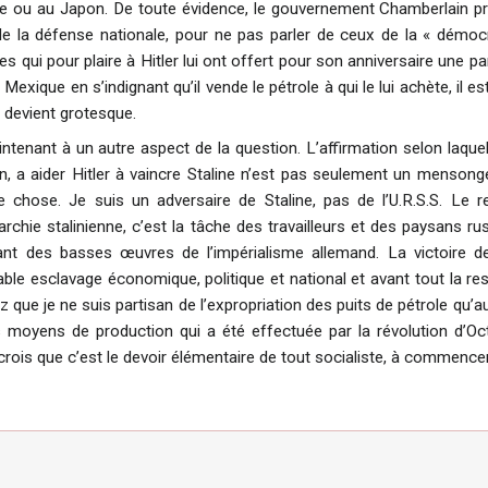
talie ou au Japon. De toute évidence, le gouvernement Chamberlain 
e la défense nationale, pour ne pas parler de ceux de la « démoc
 qui pour plaire à Hitler lui ont offert pour son anniversaire une par
Mexique en s’indignant qu’il vende le pétrole à qui le lui achète, il est
 devient grotesque.
ntenant à un autre aspect de la question. L’affirmation selon laquel
n, a aider Hitler à vaincre Staline n’est pas seulement un mensonge,
 chose. Je suis un adversaire de Staline, pas de l’U.R.S.S. Le r
igarchie stalinienne, c’est la tâche des travailleurs et des paysans ru
ant des basses œuvres de l’impérialisme allemand. La victoire de 
yable esclavage économique, politique et national et avant tout la re
 que je ne suis partisan de l’expropriation des puits de pétrole qu’au
s moyens de production qui a été effectuée par la révolution d’Oc
e crois que c’est le devoir élémentaire de tout socialiste, à commence