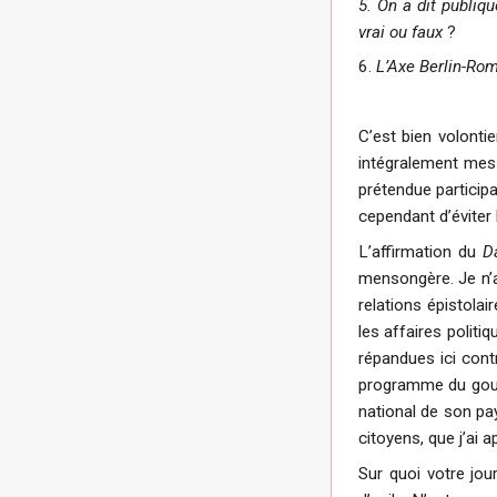
5. On a dit publiq
vrai ou faux
?
6.
L’Axe Berlin-Rom
C’est bien volonti
intégralement mes
prétendue participa
cependant d’éviter 
L’affirmation du
D
mensongère. Je n’ai
relations épistolai
les affaires politi
répandues ici cont
programme du gouve
national de son pa
citoyens, que j’ai 
Sur quoi votre jou