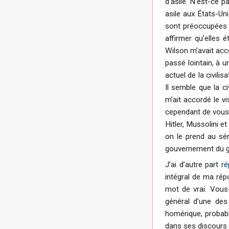
d’asile. N’est-ce p
asile aux États-Un
sont préoccupées d
affirmer qu’elles 
Wilson m’avait acco
passé lointain, à 
actuel de la civili
Il semble que la c
m’ait accordé le v
cependant de vous f
Hitler, Mussolini et
on le prend au sé
gouvernement du gé
J’ai d’autre part
ré
intégral de ma rép
mot de vrai. Vous
général d’une des
homérique, probabl
dans ses discours 