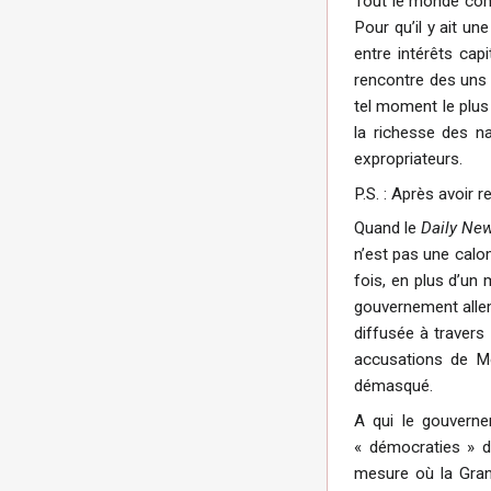
Tout le monde comp
Pour qu’il y ait u
entre intérêts cap
rencontre des uns e
tel moment le plus 
la richesse des n
expropriateurs.
P.S. : Après avoir 
Quand le
Daily Ne
n’est pas une calo
fois, en plus d’un
gouvernement allem
diffusée à travers
accusations de Mo
démasqué.
A qui le gouverne
« démocraties » d
mesure où la Gran