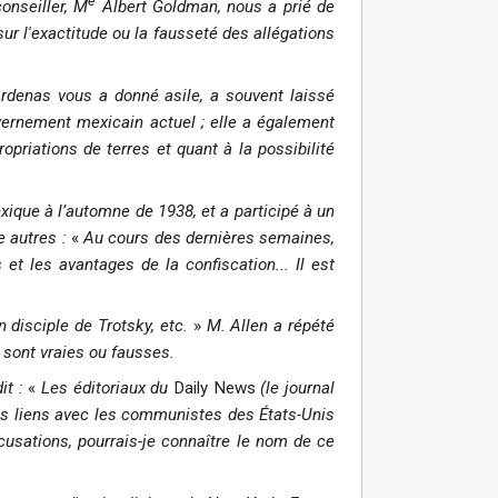
e
conseiller, M
Albert Goldman, nous a prié de
ur l'exactitude ou la fausseté des allégations
ardenas vous a donné asile, a souvent laissé
vernement mexicain actuel ; elle a également
opriations de terres et quant à la possibilité
xique à l’automne de 1938, et a participé à un
e autres :
«
Au cours des dernières semaines,
t les avantages de la confiscation... Il est
 disciple de Trotsky, etc.
»
M. Allen a répété
 sont vraies ou fausses.
it :
«
Les éditoriaux du
Daily News
(le journal
 des liens avec les communistes des États-Unis
sations, pourrais-je connaître le nom de ce