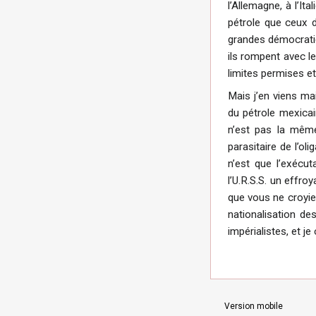
l’Allemagne, à l’I
pétrole que ceux d
grandes démocraties
ils rompent avec le 
limites permises et
Mais j’en viens mai
du pétrole mexicai
n’est pas la même
parasitaire de l’ol
n’est que l’exécut
l’U.R.S.S. un effro
que vous ne croyiez
nationalisation de
impérialistes, et j
Version mobile