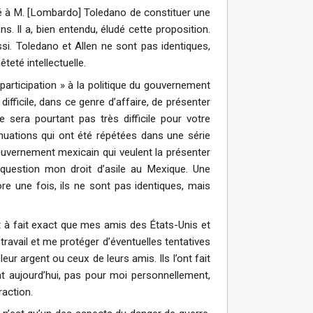
osé à M. [Lombardo] Toledano de constituer une
. Il a, bien entendu, éludé cette proposition.
ussi. Toledano et Allen ne sont pas identiques,
eté intellectuelle.
articipation » à la politique du gouvernement
ficile, dans ce genre d’affaire, de présenter
e sera pourtant pas très difficile pour votre
nsinuations qui ont été répétées dans une série
 gouvernement mexicain qui veulent la présenter
question mon droit d’asile au Mexique. Une
e une fois, ils ne sont pas identiques, mais
ut à fait exact que mes amis des États-Unis et
ravail et me protéger d’éventuelles tentatives
leur argent ou ceux de leurs amis. Ils l’ont fait
ont aujourd’hui, pas pour moi personnellement,
raction.