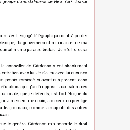
n groupe d'antistaliniens de New York. Est-ce
ion s’est engagé télégraphiquement à publier
Mexique, du gouvernement mexicain et de ma
pourrait même paraître brutale. Je m’efforcerai
t le conseiller de Cárdenas » est absolument
entretien avec lui. Je n’ai eu avec lui aucunes
uis jamais immiscé, ni avant ni à présent, dans
s réfutations que j’ai dû opposer aux calomnies
rnationale, que je défends, est fort éloigné du
 gouvernement mexicain, soucieux du prestige
par les journaux, comme la majorité des autres
icain.
 que le général Cárdenas m’a accordé le droit