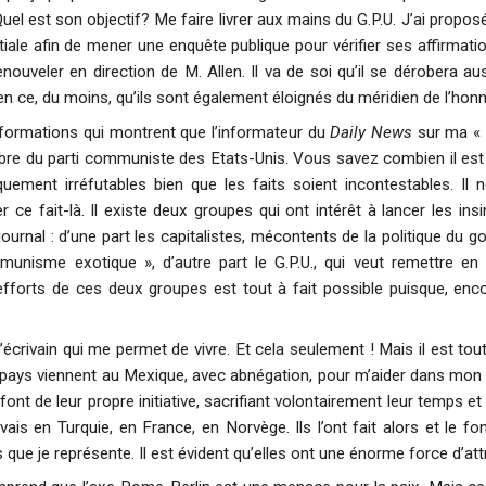
Quel est son objectif? Me faire livrer aux mains du G.P.U. J’ai prop
le afin de mener une enquête publique pour vérifier ses affirmations
enouveler en direction de M. Allen. Il va de soi qu’il se dérobera a
 ce, du moins, qu’ils sont également éloignés du méridien de l’honnêt
informations qui montrent que l’informateur du
Daily News
sur ma « p
e du parti communiste des Etats-Unis. Vous savez combien il est dif
quement irréfutables bien que les faits soient incontestables. Il n
er ce fait-là. Il existe deux groupes qui ont intérêt à lancer les i
 journal : d’une part les capitalistes, mécontents de la politique du
isme exotique », d’autre part le G.P.U., qui veut remettre en 
forts de ces deux groupes est tout à fait possible puisque, encor
’écrivain qui me permet de vivre. Et cela seulement ! Mais il est to
 pays viennent au Mexique, avec abnégation, pour m’aider dans mon t
 font de leur propre initiative, sacrifiant volontairement leur temps et 
vais en Turquie, en France, en Norvège. Ils l’ont fait alors et le f
 que je représente. Il est évident qu’elles ont une énorme force d’att