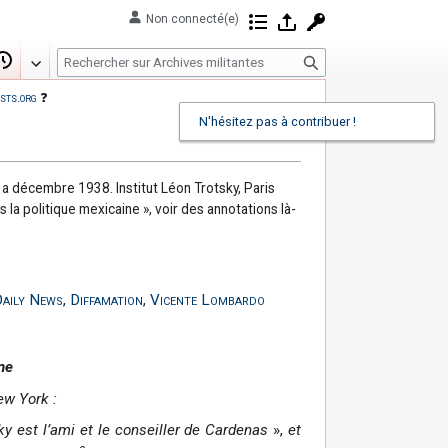
Non connecté(e)
Contributions
Se connecter
Demander un com
R
Modifier
Historique
e
sts.org
❓
c
N'hésitez pas à contribuer !
h
e
r
a décembre 1938. Institut Léon Trotsky, Paris
c
 la politique mexicaine », voir des annotations là-
h
e
r
aily News
,
Diffamation
,
Vicente Lombardo
ne
ew York :
ky est l’ami et le conseiller de Cardenas
»,
et