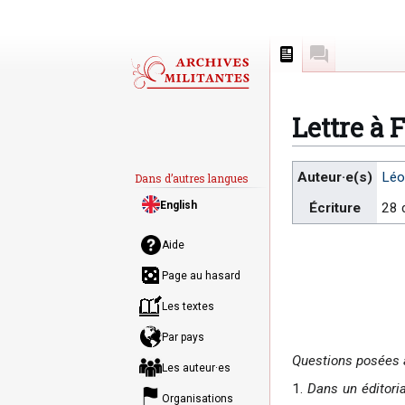
Page
Discussion
Lettre à 
Aller
Aller
Auteur·e(s)
Léo
Dans d’autres langues
à
à
English
Écriture
28 
la
la
navigation
recherche
Aide
Page au hasard
Les textes
Par pays
Questions posées à
Les auteur·es
1.
Dans un éditoria
Organisations