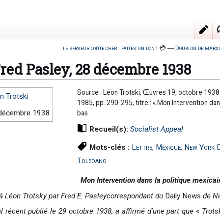
le serveur coûte cher : faites un don !
💳
―
Doublon de marxi
Fred Pasley, 28 décembre 1938
Source : Léon Trotski, Œuvres 19, octobre 1938 
n Trotski
1985, pp. 290-295, titre : « Mon Intervention dans
décembre 1938
bas
Recueil(s):
Socialist Appeal
Mots-clés :
Lettre
,
Mexique
,
New York D
Toledano
Mon Intervention dans la politique mexicai
 Léon Trotsky par Fred E. Pasleycorrespondant du
Daily News
de N
l récent publié le 29 octobre 1938, a affirmé d'une part que
«
Trots