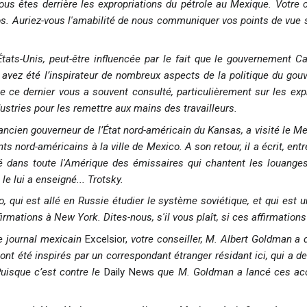
 vous êtes derrière les expropriations du pétrole au Mexique. Votre 
os. Auriez-vous l'amabilité de nous communiquer vos points de vue s
tats-Unis, peut-être influencée par le fait que le gouvernement C
avez été l’inspirateur de nombreux aspects de la politique du gou
e ce dernier vous a souvent consulté, particulièrement sur les expr
dustries pour les remettre aux mains des travailleurs.
ancien gouverneur de l’État nord-américain du Kansas, a visité le Me
ts nord-américains à la ville de Mexico. A son retour, il a écrit, entr
dans toute l'Amérique des émissaires qui chantent les louanges e
 le lui a enseigné... Trotsky.
 qui est allé en Russie étudier le système soviétique, et qui est un
mations à New York. Dites-nous, s'il vous plaît, si ces affirmations
le journal mexicain
Excelsior,
votre conseiller, M. Albert Goldman a d
 ont été inspirés par un correspondant étranger résidant ici, qui a
uisque c’est contre le
Daily News
que M. Goldman a lancé ces accu