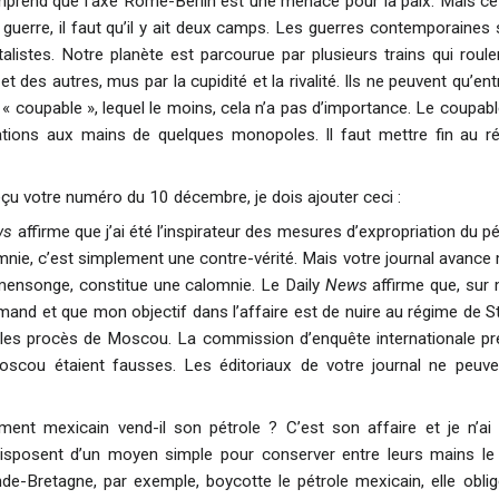
rend que l’axe Rome-Berlin est une menace pour la paix. Mais ce 
ne guerre, il faut qu’il y ait deux camps. Les guerres contemporaine
italistes. Notre planète est parcourue par plusieurs trains qui r
t des autres, mus par la cupidité et la rivalité. Ils ne peuvent qu’en
« coupable », lequel le moins, cela n’a pas d’importance. Le coupable,
ations aux mains de quelques monopoles. Il faut mettre fin au ré
reçu votre numéro du 10 décembre, je dois ajouter ceci :
ws
affirme que j’ai été l’inspirateur des mesures d’expropriation du 
mnie, c’est simplement une contre-vérité. Mais votre journal avance
 mensonge, constitue une calomnie. Le Daily
News
affirme que, sur 
and et que mon objectif dans l’affaire est de nuire au régime de Sta
 les procès de Moscou. La commission d’enquête internationale pr
scou étaient fausses. Les éditoriaux de votre journal ne peuv
ment mexicain vend-il son pétrole ? C’est son affaire et je n’ai
isposent d’un moyen simple pour conserver entre leurs mains le p
de-Bretagne, par exemple, boycotte le pétrole mexicain, elle obl