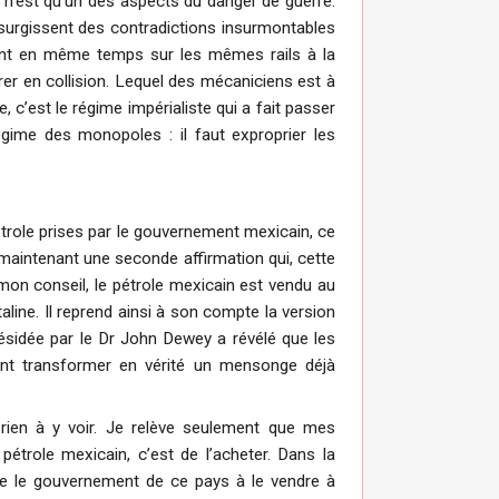
n’est qu’un des aspects du danger de guerre.
s surgissent des contradictions insurmontables
oulent en même temps sur les mêmes rails à la
trer en collision. Lequel des mécaniciens est à
 c’est le régime impérialiste qui a fait passer
gime des monopoles : il faut exproprier les
pétrole prises par le gouvernement mexicain, ce
 maintenant une seconde affirmation qui, cette
mon conseil, le pétrole mexicain est vendu au
line. Il reprend ainsi à son compte la version
ésidée par le Dr John Dewey a révélé que les
ent transformer en vérité un mensonge déjà
 rien à y voir. Je relève seulement que mes
étrole mexicain, c’est de l’acheter. Dans la
ige le gouvernement de ce pays à le vendre à