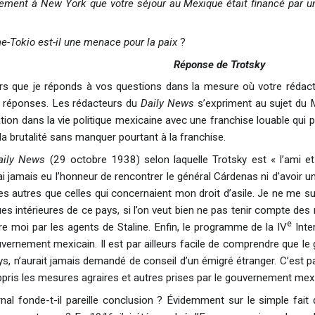
uement à New York que votre séjour au Mexique était financé par u
e-Tokio est-il une menace pour la paix
?
Réponse de Trotsky
ers que je réponds à vos questions dans la mesure où votre rédact
 réponses. Les rédacteurs du
Daily News
s’expriment au sujet du 
tion dans la vie politique mexicaine avec une franchise louable qui 
la brutalité sans manquer pourtant à la franchise.
aily News
(29 octobre 1938) selon laquelle Trotsky est « l’ami e
 jamais eu l’honneur de rencontrer le général Cárdenas ni d’avoir un 
res autres que celles qui concernaient mon droit d’asile. Je ne me s
ques intérieures de ce pays, si l’on veut bien ne pas tenir compte de
e
re moi par les agents de Staline. Enfin, le programme de la IV
Inte
rnement mexicain. Il est par ailleurs facile de comprendre que le
ys, n’aurait jamais demandé de conseil d’un émigré étranger. C’est 
appris les mesures agraires et autres prises par le gouvernement mex
rnal fonde-t-il pareille conclusion ? Évidemment sur le simple fait