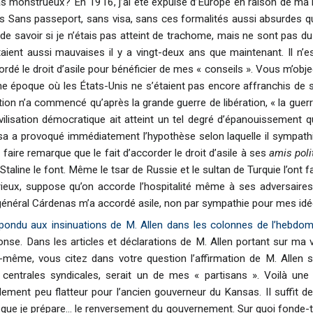
as monstrueux? En 1916, j’ai été expulsé d’Europe en raison de ma lut
is Sans passeport, sans visa, sans ces formalités aussi absurdes qu
e savoir si je n’étais pas atteint de trachome, mais ne sont pas du
étaient aussi mauvaises il y a vingt-deux ans que maintenant. Il n’
rdé le droit d’asile pour bénéficier de mes « conseils ». Vous m’obj
une époque où les États-Unis ne s’étaient pas encore affranchis de
sation n’a commencé qu’après la grande guerre de libération, « la guer
ivilisation démocratique ait atteint un tel degré d’épanouissement 
isa a provoqué immédiatement l’hypothèse selon laquelle il sympat
aire remarque que le fait d’accorder le droit d’asile à ses
amis poli
 Staline le font. Même le tsar de Russie et le sultan de Turquie l’ont fa
rieux, suppose qu’on accorde l’hospitalité même à ses adversaire
néral Cárdenas m’a accordé asile, non par sympathie pour mes idée
pondu aux insinuations de M. Allen dans les colonnes de l’hebdom
onse. Dans les articles et déclarations de M. Allen portant sur ma v
-même, vous citez dans votre question l’affirmation de M. Allen 
 centrales syndicales, serait un de mes « partisans ». Voilà une
ement peu flatteur pour l’ancien gouverneur du Kansas. II suffit de 
que je prépare... le renversement du gouvernement. Sur quoi fonde-