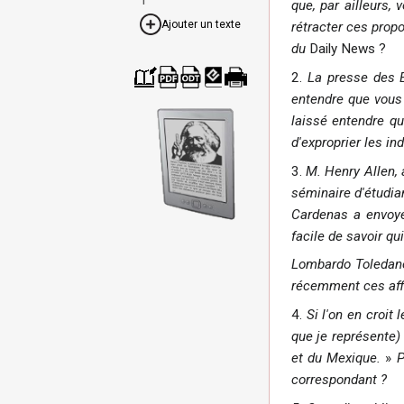
que, par ailleurs,
Ajouter un texte
rétracter ces prop
du
Daily News ?
2.
La presse des É
Cré
Télé
Télé
Télé
Ver
entendre que vous 
er
char
char
char
sion
laissé entendre qu
un
ger
ger
ger
impr
livre
com
com
com
ima
d'exproprier les in
me
me
me
ble
PDF
ODT
EPU
B
3.
M. Henry Allen, 
séminaire d'étudian
Cardenas a envoyé 
facile de savoir qui
Lombardo Toledano,
récemment ces affir
4.
Si l'on en croit 
que je représente)
et du Mexique.
»
P
correspondant ?