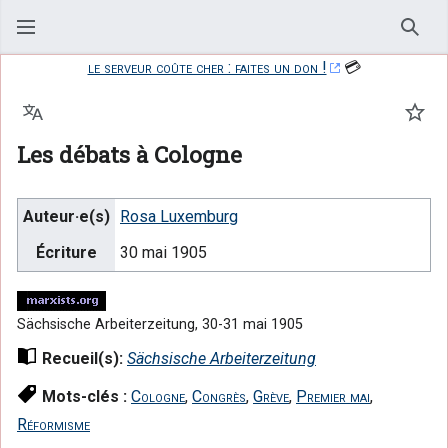
Rech
le serveur coûte cher : faites un don !
💳
Langue
Suiv
Les débats à Cologne
Auteur·e(s)
Rosa Luxemburg
Écriture
30 mai 1905
Sächsische Arbeiterzeitung, 30-31 mai 1905
Recueil(s):
Sächsische Arbeiterzeitung
Mots-clés :
Cologne
,
Congrès
,
Grève
,
Premier mai
,
Réformisme