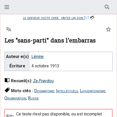
Rech
le serveur coûte cher : faites un don !
💳
Langue
Suiv
Les "sans-parti" dans l'embarras
Auteur·e(s)
Lénine
Écriture
4 octobre 1913
Recueil(s):
Za Pravdou
Mots-clés :
Dogmatisme
,
Intellectuels
,
Liquidationisme
,
Organisation
,
Russie
Ce texte n'est pas disponible, ou est incomplet.