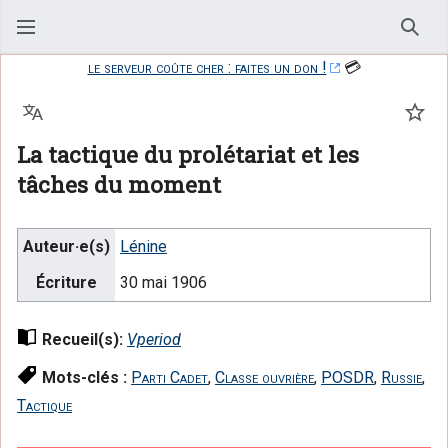
Rech
le serveur coûte cher : faites un don !
💳
Langue
Suiv
La tactique du prolétariat et les
tâches du moment
Auteur·e(s)
Lénine
Écriture
30 mai 1906
Recueil(s):
Vperiod
Mots-clés :
Parti Cadet
,
Classe ouvrière
,
POSDR
,
Russie
,
Tactique