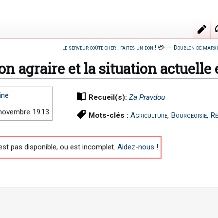
le serveur coûte cher : faites un don !
💳
―
Doublon de marxi
on agraire et la situation actuelle
ine
Recueil(s):
Za Pravdou
novembre 1913
Mots-clés :
Agriculture
,
Bourgeoisie
,
Ré
est pas disponible, ou est incomplet.
Aidez-nous
!