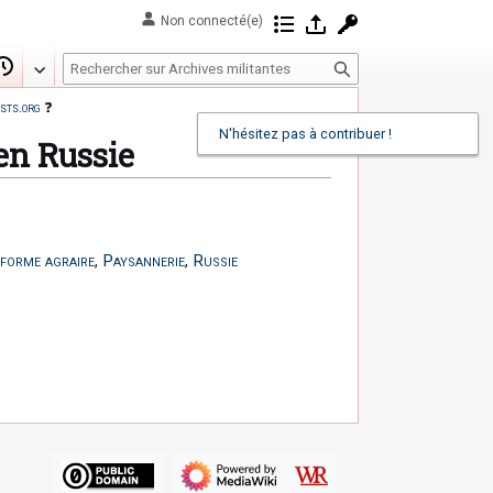
Non connecté(e)
Contributions
Se connecter
Demander un com
R
Modifier
Historique
e
sts.org
❓
c
N'hésitez pas à contribuer !
h
 en Russie
e
r
c
h
forme agraire
,
Paysannerie
,
Russie
e
r