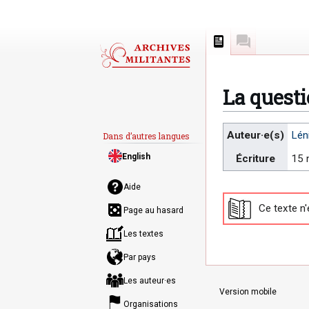
Page
Discussion
La questi
Aller
Aller
Auteur·e(s)
Lén
Dans d’autres langues
à
à
English
Écriture
15 
la
la
navigation
recherche
Aide
Ce texte n'
Page au hasard
Les textes
Par pays
Les auteur·es
Version mobile
Organisations