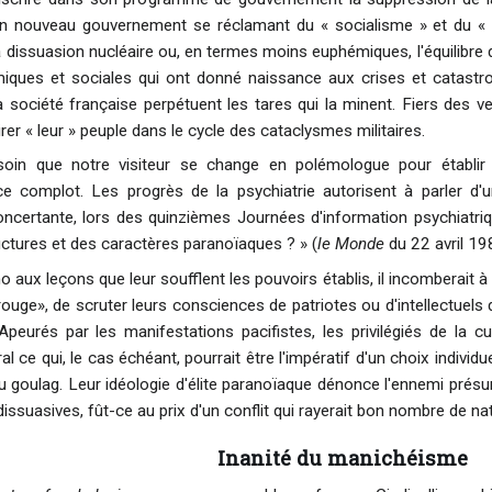
un nouveau gouvernement se réclamant du « socialisme » et du «
 dissuasion nucléaire ou, en termes moins euphémiques, l'équilibre de
iques et sociales qui ont donné naissance aux crises et catastr
a société française perpétuent les tares qui la minent. Fiers des ve
rer « leur » peuple dans le cycle des cataclysmes militaires.
oin que notre visiteur se change en polémologue pour établir 
e complot. Les progrès de la psychiatrie autorisent à parler d
concertante, lors des quinzièmes Journées d'information psychiatriq
uctures et des caractères paranoïaques ? » (
le Monde
du 22 avril 19
ho aux leçons que leur soufflent les pouvoirs établis, il incomberait 
ouge», de scruter leurs consciences de patriotes ou d'intellectuels 
Apeurés par les manifestations pacifistes, les privilégiés de la 
ce qui, le cas échéant, pourrait être l'impératif d'un choix individu
du goulag. Leur idéologie d'élite paranoïaque dénonce l'ennemi présu
issuasives, fût-ce au prix d'un conflit qui rayerait bon nombre de nat
Inanité du manichéisme