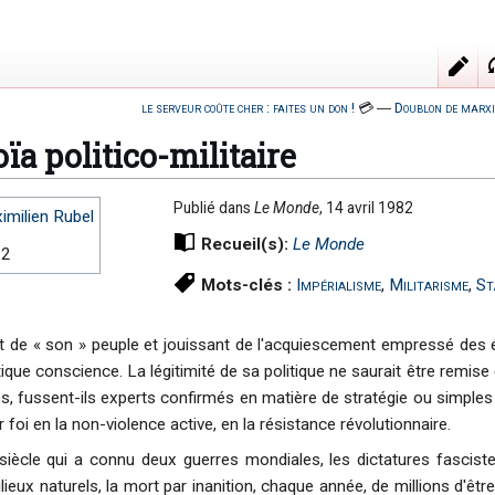
le serveur coûte cher : faites un don !
💳
―
Doublon de marxi
ïa politico-militaire
Publié dans
Le Monde
, 14 avril 1982
imilien Rubel
Recueil(s):
Le Monde
82
Mots-clés :
Impérialisme
,
Militarisme
,
St
de « son » peuple et jouissant de l'acquiescement empressé des él
ue conscience. La légitimité de sa politique ne saurait être remise 
es, fussent-ils experts confirmés en matière de stratégie ou simpl
 foi en la non-violence active, en la résistance révolutionnaire.
iècle qui a connu deux guerres mondiales, les dictatures fasciste, 
ieux naturels, la mort par inanition, chaque année, de millions d'être