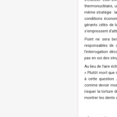
thermonucléaire, 
même stratégie : la
conditions économ
gérants zélés de l
s'empressent d'atti
Point ne sera bes
responsables de c
l'interrogation dé
pas en soi des str
Au lieu de faire éc
« Plutôt mort que r
à cette question. 
comme devoir moral 
risquer la torture 
montrer les dents d