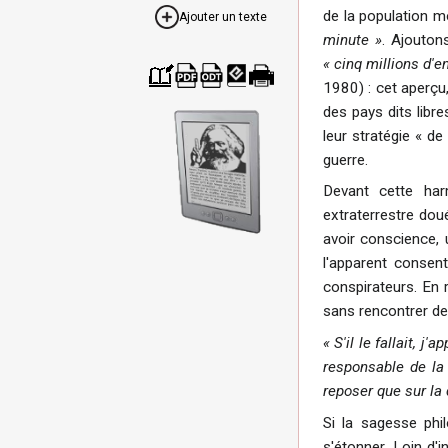
de la population m
Ajouter un texte
minute »
. Ajouton
« cinq millions d'e
1980) : cet aperçu
Cré
Télé
Télé
Télé
Ver
des pays dits lib
er
char
char
char
sion
un
ger
ger
ger
impr
leur stratégie « de
livre
com
com
com
ima
me
me
me
ble
guerre.
PDF
ODT
EPU
B
Devant cette har
extraterrestre doué
avoir conscience, u
l'apparent consen
conspirateurs. En r
sans rencontrer de
« S'il le fallait, j
responsable de la 
reposer que sur la 
Si la sagesse phi
s'étonner. Loin d'