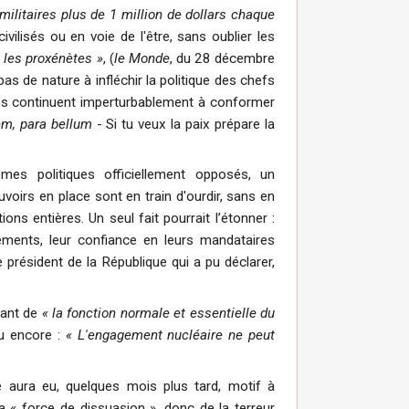
ilitaires plus de 1 million de dollars chaque
ilisés ou en voie de l'être, sans oublier les
, les proxénètes »
, (
le Monde
, du 28 décembre
 de nature à infléchir la politique des chefs
es continuent imperturbablement à conformer
em, para bellum
- Si tu veux la paix prépare la
es politiques officiellement opposés, un
uvoirs en place sont en train d'ourdir, sans en
ons entières. Un seul fait pourrait l’étonner :
ements, leur confiance en leurs mandataires
e président de la République qui a pu déclarer,
evant de
« la fonction normale et essentielle du
u encore :
« L'engagement nucléaire ne peut
e aura eu, quelques mois plus tard, motif à
 « force de dissuasion », donc de la terreur