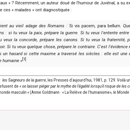
ux » ? Récemment, un auteur doué de l’humour de Juvénal, a su ex
que ces « malades » ont diagnostiquée :
ient au vieil adage des Romains :
Si vis pacem, para bellum
. Qu
s : si tu veux la paix, prépare la guerre. Si tu veux l'entente entre
 tu veux la concorde, prépare les canons. Si tu veux la fraternité, 
oir. Si tu veux quelque chose, prépare le contraire. C'est l'évidence
s un hasard si cette maxime a traversé les siècles : elle est une
[
1
]
ce humaine »
.
 :
les Saigneurs de la guerre
, les Presses d'aujourd'hui, 1981, p. 129. Voilà u
efusent de
« se laisser piéger par le mythe de l'égalité lorsqu'il risque de les
 monde masculin »
(Annie Goldmann : « La Relève de l'humanisme»,
le Monde