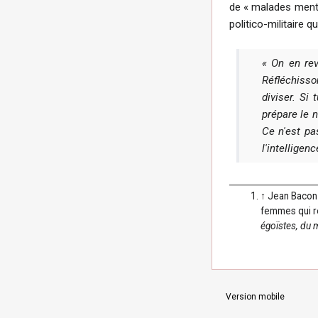
de « malades menta
politico-militaire 
« On en rev
Réfléchisson
diviser. Si
prépare le n
Ce n'est pa
l'intelligen
↑
Jean Bacon
femmes qui r
égoïstes, du
Version mobile