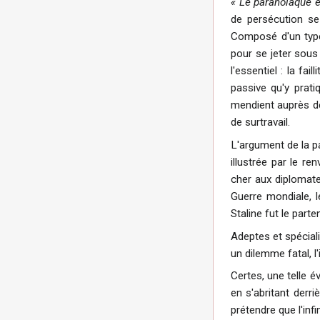
« Le paranoïaque e
de persécution se 
Composé d'un type 
pour se jeter sous 
l'essentiel : la f
passive qu'y prat
mendient auprès de 
de surtravail.
L'argument de la pa
illustrée par le r
cher aux diplomates
Guerre mondiale, l
Staline fut le parte
Adeptes et spéciali
un dilemme fatal, l'
Certes, une telle é
en s'abritant derri
prétendre que l'inf