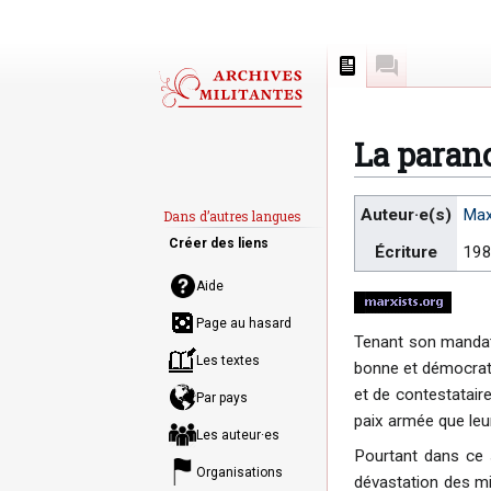
Page
Discussion
La parano
Aller
Aller
Auteur·e(s)
Max
Dans d’autres langues
à
à
Créer des liens
Écriture
19
la
la
navigation
recherche
Aide
Page au hasard
Tenant son mandat 
Les textes
bonne et démocratiq
et de contestatair
Par pays
paix armée que leur
Les auteur·es
Pourtant dans ce s
Organisations
dévastation des mil