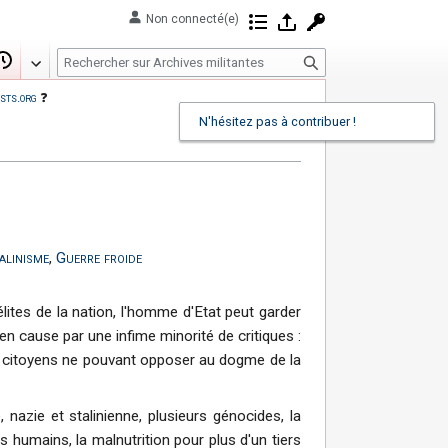
Non connecté(e)
Contributions
Se connecter
Demander un com
R
Modifier
Historique
e
sts.org
❓
c
N'hésitez pas à contribuer !
h
e
r
c
h
alinisme
,
Guerre froide
e
r
ites de la nation, l'homme d'Etat peut garder
en cause par une infime minorité de critiques :
es citoyens ne pouvant opposer au dogme de la
nazie et stalinienne, plusieurs génocides, la
s humains, la malnutrition pour plus d'un tiers