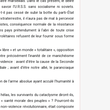
atre marseillais. Dans le cas présent, le délire
avoir l'U.R.S.S. sans socialisme ni soviets.
-il pas cessé de subir la botte du parti-État
xtraterrestre, il n'aura pas de mal à percevoir
ialistes, conséquence normale de la résistance
es pays prétendument à l'abri de toute crise
rolétaires refusent de leur fournir sous forme
ibre » et un monde « totalitaire », opposition
ontre précisément l'inanité de ce manichéisme
'évidence : avant d'être la cause de la Seconde
le ; avant d'être notre allié, le paranoïaque
tion de l'arme absolue ayant acculé l'humanité à
, hélas, les survivants du cataclysme diront-ils,
la « santé morale des peuples » ? Pourront-ils
la non-violence révolutionnaire, était composée