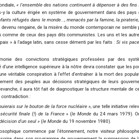
ondiale,
« l'ensemble des nations continuent à dépenser à des fins m
s-y la culture érigée en système de gouvernement dans des pays civ
nfants réfugiés dans le monde..., menacés par la famine, la piraterie
, devenu rengaine, de la misère du monde contemporain ne semble pas
res comme de ceux des pays dits communistes. Les uns et les autr
 paix » à l'adage latin, sans cesse démenti par les faits :
Si vis pac
monie des convictions stratégiques professées par des systèm
 d'une intelligence supérieure à la nôtre devra constater que les po
ne véritable conspiration à l'effet d'entraîner à la mort des populati
tement des peuples aux décisions stratégiques de leurs gouvern
evanche, il aura tôt fait de diagnostiquer la structure mentale de c
 contradiction
:
'appuierais sur le bouton de la force nucléaire »
, une telle initiative rel
sécurité finale
(!)
de la France »
(
le Monde
du 24 mars 1979). O
décision d'un seul »
(
le Monde
du 19 novembre 1980).
losophique commence par l'étonnement, notre visiteur philosoph
inscrire dans son programme de gouvernement la suppression de la