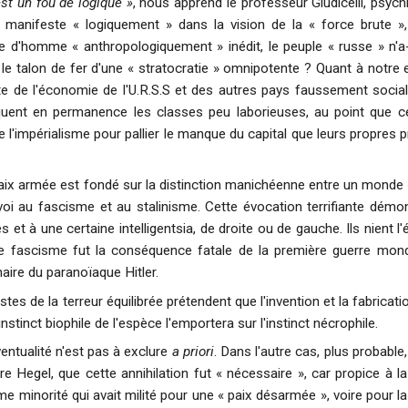
st un fou de logique »
, nous apprend le professeur Giudicelli, psychi
manifeste « logiquement » dans la vision de la « force brute », s
d'homme « anthropologiquement » inédit, le peuple « russe » n'a-t
le talon de fer d'une « stratocratie » omnipotente ? Quant à notre e
aillite de l'économie de l'U.R.S.S et des autres pays faussement soc
iquent en permanence les classes peu laborieuses, au point que c
l'impérialisme pour pallier le manque du capital que leurs propres p
ix armée est fondé sur la distinction manichéenne entre un monde « l
envoi au fascisme et au stalinisme. Cette évocation terrifiante dém
 et à une certaine intelligentsia, de droite ou de gauche. Ils nient l
e fascisme fut la conséquence fatale de la première guerre mondia
naire du paranoïaque Hitler.
stes de la terreur équilibrée prétendent que l'invention et la fabrica
instinct biophile de l'espèce l'emportera sur l'instinct nécrophile.
ventualité n'est pas à exclure
a priori
. Dans l'autre cas, plus probable
ère Hegel, que cette annihilation fut « nécessaire », car propice à 
ime minorité qui avait milité pour une « paix désarmée », voire pour 