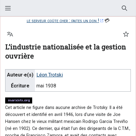
Rech
le serveur coûte cher : faites un don !
💳
Langue
Suiv
L’industrie nationalisée et la gestion
ouvrière
Auteur·e(s)
Léon Trotski
Écriture
mai 1938
Cet article ne figure dans aucune archive de Trotsky. Il a été
découvert et identifié en avril 1946, lors d'une visite de Joe
Hansen chez le vieux militant mexicain Rodrigo Garcia Treviño
(né en 1902). Ce dernier, qui était l'un des dirigeants de la C.T.M.,
proche de Francisco Zamora, et avait des contacts avec