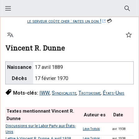
Rech
le serveur coûte cher : faites un don !
💳
Langue
Suiv
Vincent R. Dunne
Naissance
17 avril 1889
Décès
17 février 1970
Mots-clés:
IWW
,
Syndicaliste
,
Trotskisme
,
États-Unis
Textes mentionnant Vincent R.
Auteur·es
Date
Dunne
Discussions sur le Labor Party aux États-
Léon Trotski
avr. 1938
Unis
Lettre à Vincent R. Dunne, 6 avril 1938
Léon Trotski
avr. 1938