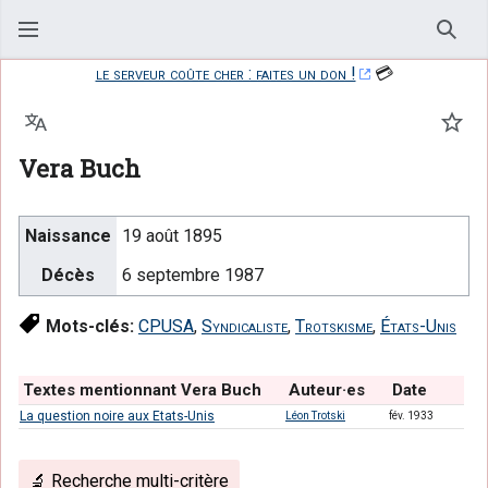
Rech
le serveur coûte cher : faites un don !
💳
Langue
Suiv
Vera Buch
Naissance
19 août 1895
Décès
6 septembre 1987
Mots-clés:
CPUSA
,
Syndicaliste
,
Trotskisme
,
États-Unis
Textes mentionnant Vera Buch
Auteur·es
Date
La question noire aux Etats-Unis
Léon Trotski
fév. 1933
🔬 Recherche multi-critère