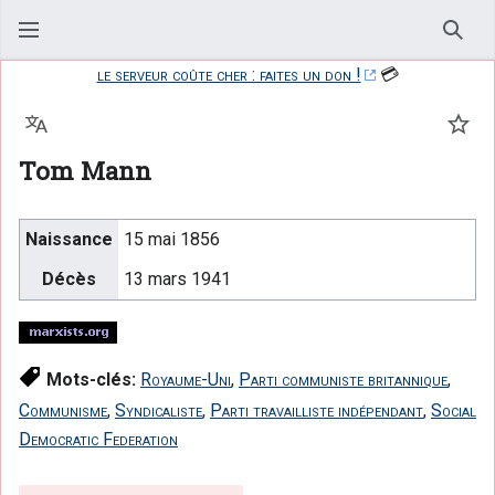
Rech
le serveur coûte cher : faites un don !
💳
Langue
Suiv
Tom Mann
Naissance
15 mai 1856
Décès
13 mars 1941
Mots-clés:
Royaume-Uni
,
Parti communiste britannique
,
Communisme
,
Syndicaliste
,
Parti travailliste indépendant
,
Social
Democratic Federation