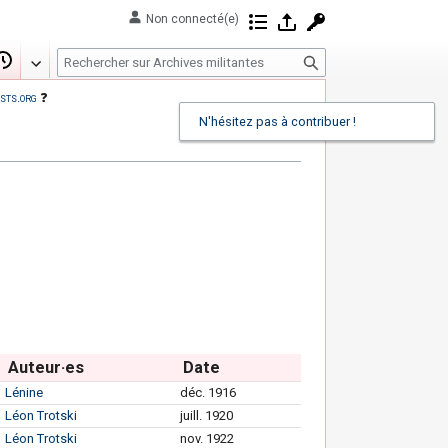
Non connecté(e)
Contributions
Se connecter
Demander un com
R
Modifier
Historique
e
sts.org
❓
c
N'hésitez pas à contribuer !
h
e
r
c
h
e
r
Auteur·es
Date
Lénine
déc. 1916
Léon Trotski
juill. 1920
Léon Trotski
nov. 1922