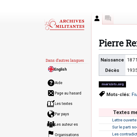
Auteur
Discussion
Pierre R
Aller
Aller
Naissance
187
Dans d’autres langues
à
à
English
Décès
193
la
la
navigation
recherche
Aide
Page au hasard
Mots-clés:
Fr
Les textes
Textes me
Par pays
Lettre ouvert
Les auteur·es
Sur le parti so
Les contradict
Organisations