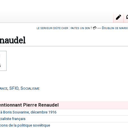
le serveur coûte cher : faites un don !
💳
―
Doublon de marxi
enaudel
1
5
ance
,
SFIO
,
Socialisme
ntionnant Pierre Renaudel
e à Boris Souvarine, décembre 1916
cialiste français
ions de la politique soviétique