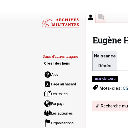
Auteur
Discussion
Eugène H
Aller
Aller
Naissance
Dans d’autres langues
à
à
Créer des liens
Décès
la
la
navigation
recherche
Aide
Page au hasard
Mots-clés:
CG
Les textes
Par pays
🔬 Recherche mult
Les auteur·es
Organisations