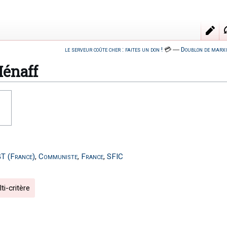
le serveur coûte cher : faites un don !
💳
―
Doublon de marxi
énaff
T (France)
,
Communiste
,
France
,
SFIC
i-critère