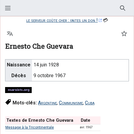
Rech
le serveur coûte cher : faites un don !
💳
Langue
Suiv
Ernesto Che Guevara
Naissance
14 juin 1928
Décès
9 octobre 1967
Mots-clés:
Argentine
,
Communisme
,
Cuba
Textes de Ernesto Che Guevara
Date
Message à la Tricontinentale
avr. 1967