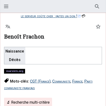
Rech
le serveur coûte cher : faites un don !
💳
Langue
Suiv
Benoît Frachon
Naissance
Décès
Mots-clés:
CGT (France)
,
Communiste
,
France
,
Parti
communiste français
🔬 Recherche multi-critère