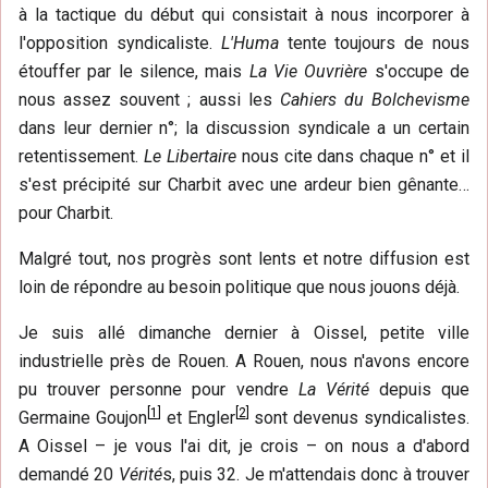
à la tactique du début qui consistait à nous incorporer à
l'opposition syndicaliste.
L'Huma
tente toujours de nous
étouffer par le silence, mais
La Vie Ouvrière
s'occupe de
nous assez souvent ; aussi les
Cahiers du Bolchevisme
dans leur dernier n°; la discussion syndicale a un certain
retentissement.
Le Libertaire
nous cite dans chaque n° et il
s'est précipité sur Charbit avec une ardeur bien gênante…
pour Charbit.
Malgré tout, nos progrès sont lents et notre diffusion est
loin de répondre au besoin politique que nous jouons déjà.
Je suis allé dimanche dernier à Oissel, petite ville
industrielle près de Rouen. A Rouen, nous n'avons encore
pu trouver personne pour vendre
La Vérité
depuis que
[
1
]
[
2
]
Germaine Goujon
et Engler
sont devenus syndicalistes.
A Oissel – je vous l'ai dit, je crois – on nous a d'abord
demandé 20
Vérité
s, puis 32. Je m'attendais donc à trouver