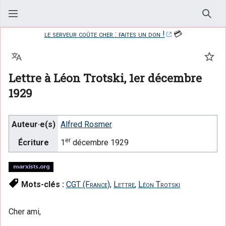
Rech
le serveur coûte cher : faites un don !
💳
Langue
Suiv
Lettre à Léon Trotski, 1er décembre
1929
Auteur·e(s)
Alfred Rosmer
er
Écriture
1
décembre 1929
Mots-clés :
CGT (France)
,
Lettre
,
Léon Trotski
Cher ami,