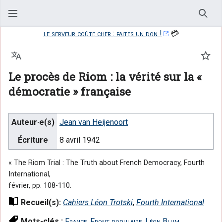
Rech
le serveur coûte cher : faites un don !
💳
Langue
Suiv
Le procès de Riom : la vérité sur la «
démocratie » française
Auteur·e(s)
Jean van Heijenoort
Écriture
8 avril 1942
« The Riom Trial : The Truth about French Democracy, Fourth
International,
février, pp. 108-110.
Recueil(s):
Cahiers Léon Trotski
,
Fourth International
Mots-clés :
France
,
Front populaire
,
Léon Blum